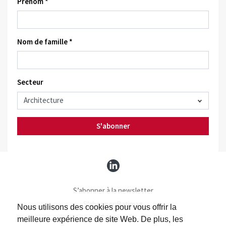
Prénom *
Nom de famille *
Secteur
S'abonner
S’abonner à la newsletter
S’abonner Batimag
Nous utilisons des cookies pour vous offrir la
Contact
meilleure expérience de site Web. De plus, les