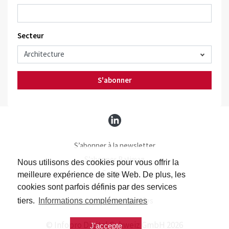
Secteur
S'abonner
S’abonner à la newsletter
S’abonner Batimag
Nous utilisons des cookies pour vous offrir la
Contact
meilleure expérience de site Web. De plus, les
Impressum
cookies sont parfois définis par des services
Protection des données
tiers.
Informations complémentaires
© Infopro Digital Schweiz GmbH 2026
J'accepte