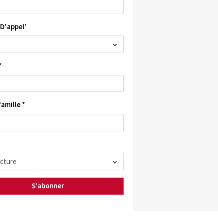
D'appel'
*
amille *
S'abonner