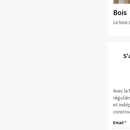
Bois
Le bois 
S'
Avec la
réguliè
et indép
constru
Email *