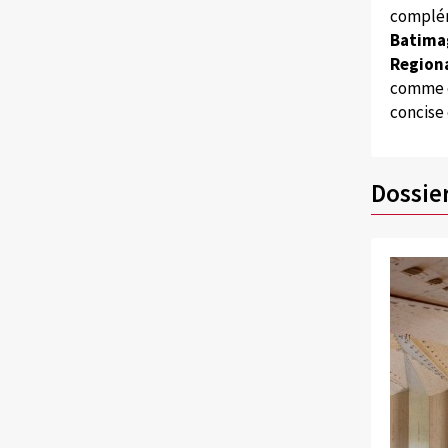
complém
Batima
Regiona
comme d
concise
Dossie