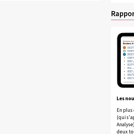
Rappor
Les no
En plus
(qui s'
Analyse
deux to