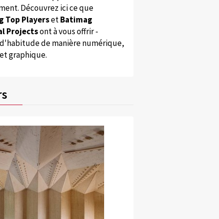
ent. Découvrez ici ce que
g Top Players
et
Batimag
l Projects
ont à vous offrir -
'habitude de manière numérique,
 et graphique.
rs