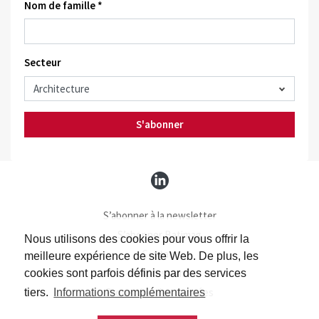
Nom de famille *
Secteur
S'abonner
S’abonner à la newsletter
S’abonner Batimag
Nous utilisons des cookies pour vous offrir la
Contact
meilleure expérience de site Web. De plus, les
Impressum
cookies sont parfois définis par des services
Protection des données
tiers.
Informations complémentaires