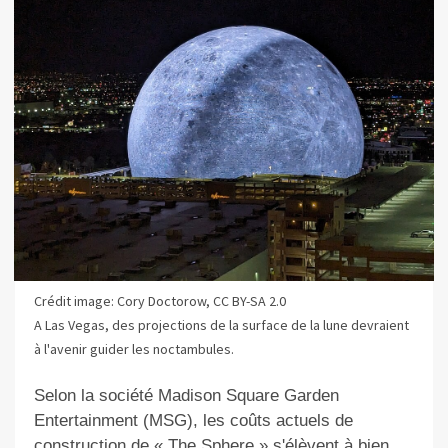
Crédit image: Cory Doctorow, CC BY-SA 2.0
A Las Vegas, des projections de la surface de la lune devraient
à l'avenir guider les noctambules.
Selon la société Madison Square Garden
Entertainment (MSG), les coûts actuels de
construction de «
The Sphere
» s'élèvent à bien