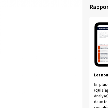
Rappor
Les no
En plus
(qui s'
Analyse
deux to
complém