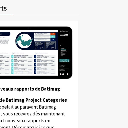
ts
uveaux rapports de Batimag
 de
Batimag Project Categories
appelait auparavant Batimag
), vous recevrez dès maintenant
ut nouveaux rapports en
ent. Découvrez ici ce que