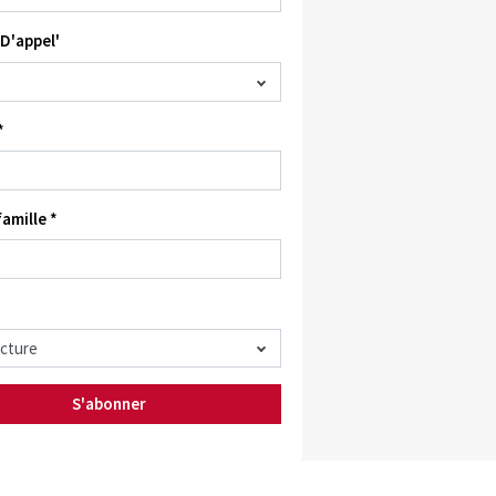
D'appel'
*
amille *
S'abonner