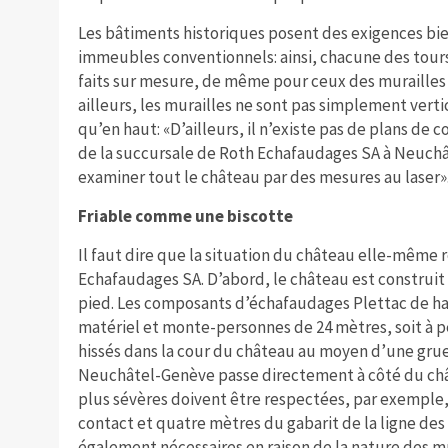
Les bâtiments historiques posent des exigences bi
immeubles conventionnels: ainsi, chacune des tour
faits sur mesure, de même pour ceux des murailles 
ailleurs, les murailles ne sont pas simplement vertic
qu’en haut: «D’ailleurs, il n’existe pas de plans de 
de la succursale de Roth Echafaudages SA à Neuchâ
examiner tout le château par des mesures au laser»
Friable comme une biscotte
Il faut dire que la situation du château elle-même 
Echafaudages SA. D’abord, le château est construit 
pied. Les composants d’échafaudages Plettac de hau
matériel et monte-personnes de 24 mètres, soit à p
hissés dans la cour du château au moyen d’une grue
Neuchâtel-Genève passe directement à côté du châ
plus sévères doivent être respectées, par exemple,
contact et quatre mètres du gabarit de la ligne des 
également nécessaires en raison de la nature des mu