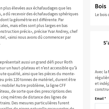
Bois
en plus élevées aux échafaudages que les
s, a dû recevoir des échafaudages sphériques
Le bois 
dont la géométrie est différente. Par
ales, mais elles sont plus larges en bas
construction précis», précise Yvar Andrey, chef
tel, «ainsi nous avons dû commencer par
S'
.
représentait aussi un grand défi pour Roth
sur un haut-plateau et n’est accessible qu’à
Avec la
te qualité, ainsi que les pièces du monte-
réguliè
eu près 120 tonnes de matériel, durent être
et indép
 mobile! Autre problème, la ligne CFF
constru
teau, de sorte que des prescriptions des
 cinq mètres de distance des lignes de
Email *
trains. Des mesures particulières furent
railles de pierre naturelle recouvertes de