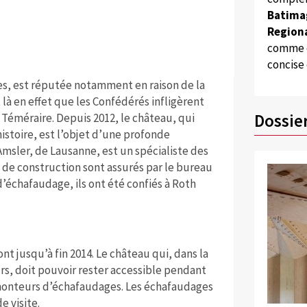
Batima
Regiona
comme d
concise
les, est réputée notamment en raison de la
 là en effet que les Confédérés infligèrent
Dossie
 Téméraire. Depuis 2012, le château, qui
’histoire, est l’objet d’une profonde
Amsler, de Lausanne, est un spécialiste des
 de construction sont assurés par le bureau
’échafaudage, ils ont été confiés à Roth
nt jusqu’à fin 2014. Le château qui, dans la
urs, doit pouvoir rester accessible pendant
 monteurs d’échafaudages. Les échafaudages
 visite.