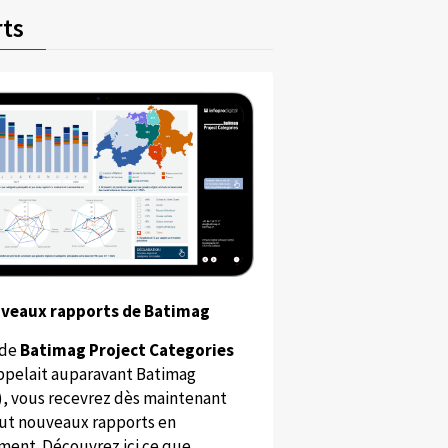
ts
uveaux rapports de Batimag
 de
Batimag Project Categories
appelait auparavant Batimag
), vous recevrez dès maintenant
ut nouveaux rapports en
ent. Découvrez ici ce que