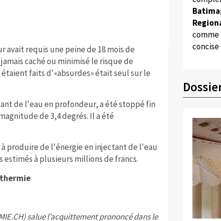
Batima
Regiona
comme d
concise
ur avait requis une peine de 18 mois de
a jamais caché ou minimisé le risque de
 étaient faits d'«absurdes» était seul sur le
Dossie
ctant de l'eau en profondeur, a été stoppé fin
agnitude de 3,4 degrés. Il a été
 à produire de l'énergie en injectant de l'eau
estimés à plusieurs millions de francs.
éothermie
IE.CH) salue l’acquittement prononcé dans le