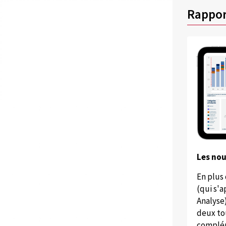
Rappor
Les no
En plus
(qui s'
Analyse
deux to
complém