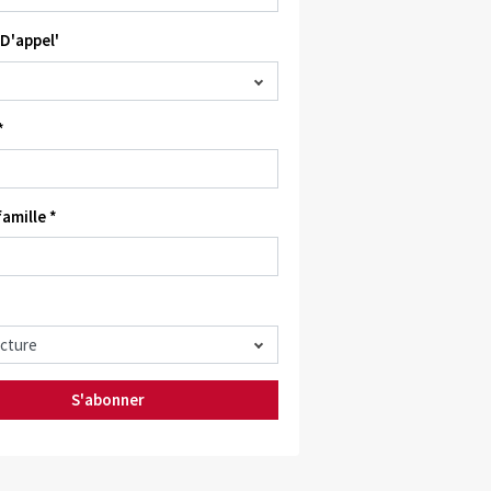
D'appel'
*
amille *
S'abonner