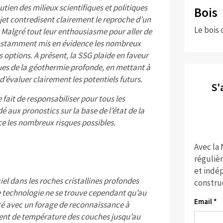
tien des milieux scientifiques et politiques
Bois
jet contredisent clairement le reproche d’un
Le bois 
 Malgré tout leur enthousiasme pour aller de
constamment mis en évidence les nombreux
s options. A présent, la SSG plaide en faveur
ques de la géothermie profonde, en mettant à
d’évaluer clairement les potentiels futurs.
S'
le fait de responsabiliser pour tous les
 aux pronostics sur la base de l’état de la
ce les nombreux risques possibles.
Avec la
réguliè
et indép
ciel dans les roches cristallines profondes
constru
te technologie ne se trouve cependant qu’au
Email *
té avec un forage de reconnaissance à
dient de température des couches jusqu’au