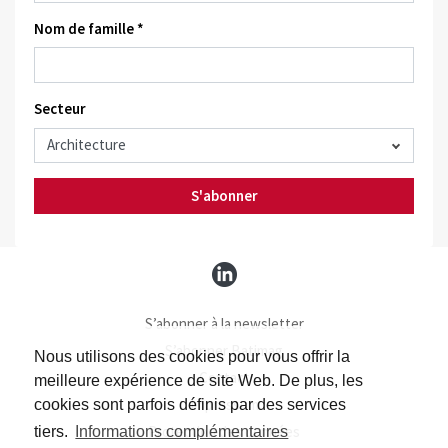
Nom de famille *
Secteur
S'abonner
S’abonner à la newsletter
S’abonner Batimag
Nous utilisons des cookies pour vous offrir la
Contact
meilleure expérience de site Web. De plus, les
Impressum
cookies sont parfois définis par des services
Protection des données
tiers.
Informations complémentaires