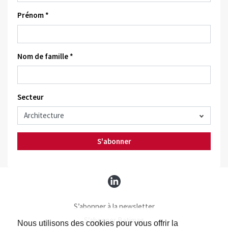
Prénom *
Nom de famille *
Secteur
S'abonner
S’abonner à la newsletter
S’abonner Batimag
Nous utilisons des cookies pour vous offrir la