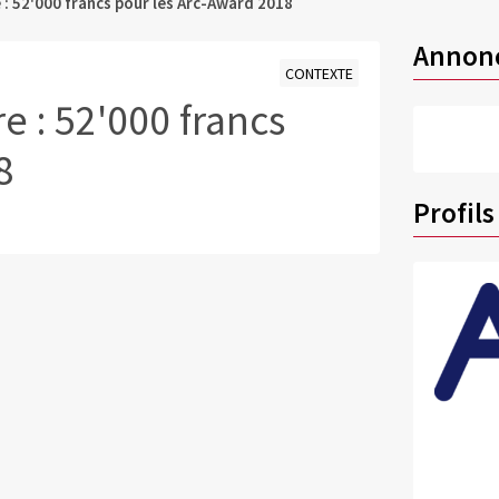
e : 52'000 francs pour les Arc-Award 2018
Annon
CONTEXTE
re : 52'000 francs
8
Profils