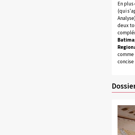
En plus
(qui s'
Analyse
deux to
complém
Batima
Regiona
comme d
concise
Dossie