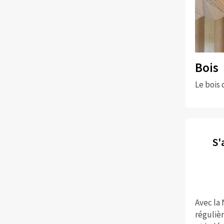
Bois
Le bois 
S'
Avec la
réguliè