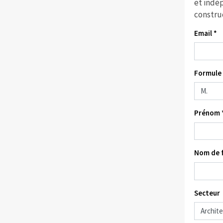
et indép
constru
Email *
Formule 
Prénom 
Nom de f
Secteur