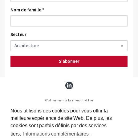
Nom de famille *
Secteur
S'abonner
S’abonner à la newsletter
S’abonner Batimag
Nous utilisons des cookies pour vous offrir la
Contact
meilleure expérience de site Web. De plus, les
Impressum
cookies sont parfois définis par des services
Protection des données
tiers.
Informations complémentaires