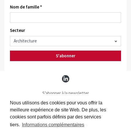
Nom de famille *
Secteur
S'abonner
S’abonner à la newsletter
S’abonner Batimag
Nous utilisons des cookies pour vous offrir la
Contact
meilleure expérience de site Web. De plus, les
Impressum
cookies sont parfois définis par des services
Protection des données
tiers.
Informations complémentaires