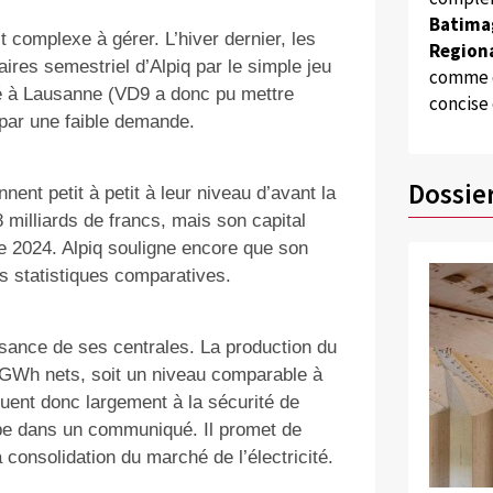
Batima
st complexe à gérer. L’hiver dernier, les
Regiona
ffaires semestriel d’Alpiq par le simple jeu
comme d
sé à Lausanne (VD9 a donc pu mettre
concise
ar une faible demande.
Dossie
nnent petit à petit à leur niveau d’avant la
8 milliards de francs, mais son capital
e 2024. Alpiq souligne encore que son
s statistiques comparatives.
uissance de ses centrales. La production du
 GWh nets, soit un niveau comparable à
uent donc largement à la sécurité de
upe dans un communiqué. Il promet de
 consolidation du marché de l’électricité.