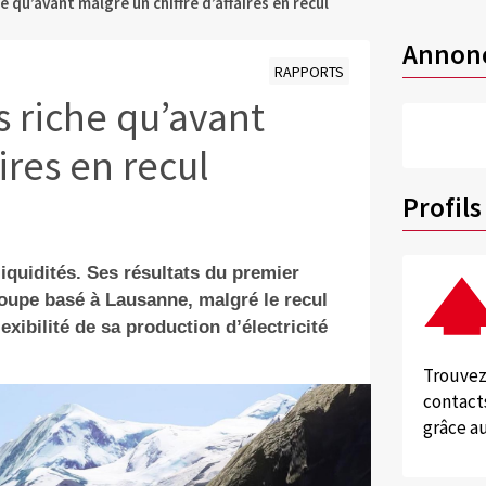
e qu’avant malgré un chiffre d’affaires en recul
Annon
RAPPORTS
s riche qu’avant
ires en recul
Profils
liquidités. Ses résultats du premier
oupe basé à Lausanne, malgré le recul
lexibilité de sa production d’électricité
Trouvez
contacts
grâce au