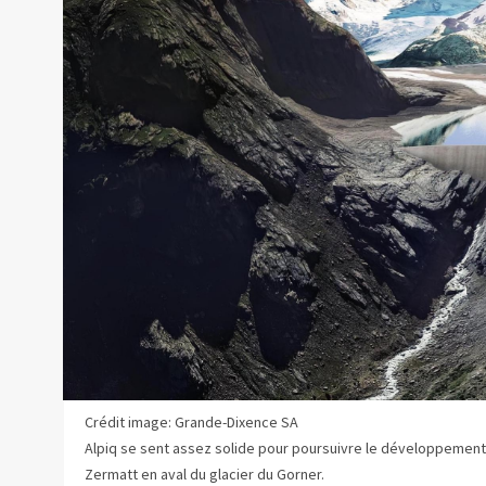
Crédit image: Grande-Dixence SA
Alpiq se sent assez solide pour poursuivre le développemen
Zermatt en aval du glacier du Gorner.