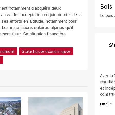
Bois
 vient notamment d’acquérir deux
 aussi de l’acceptation en juin dernier de la
Le bois 
re ses efforts en altitude, notamment pour
es installations solaires alpines qu’il
ent futur. Sa situation financière
S'
nnement
Statistiques économiques
d
Avec la
réguliè
et indép
constru
Email *