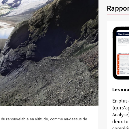
Rappor
Les no
En plus
(qui s'
Analyse
t du renouvelable en altitude, comme au-dessus de
deux to
complém