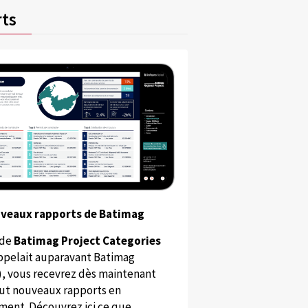
ts
uveaux rapports de Batimag
 de
Batimag Project Categories
appelait auparavant Batimag
), vous recevrez dès maintenant
ut nouveaux rapports en
ent. Découvrez ici ce que