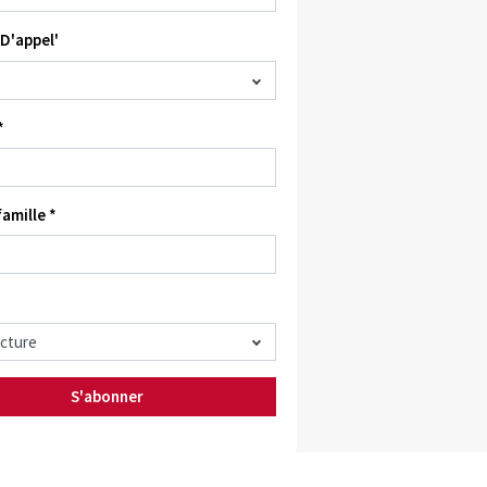
D'appel'
*
amille *
S'abonner