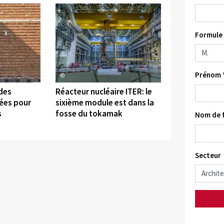
Formule 
Prénom 
©
 des
Réacteur nucléaire ITER: le
sées pour
sixième module est dans la
s
fosse du tokamak
Nom de f
Secteur