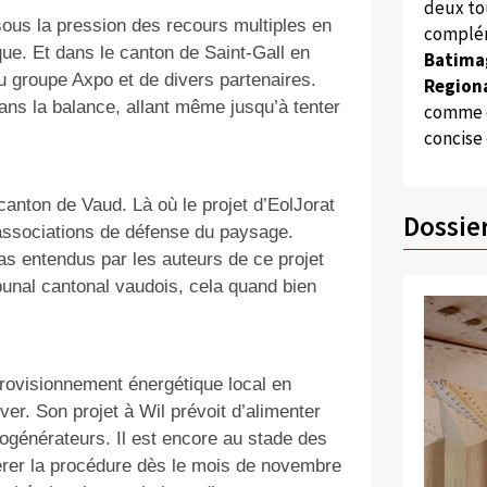
deux to
 sous la pression des recours multiples en
complém
e. Et dans le canton de Saint-Gall en
Batima
 du groupe Axpo et de divers partenaires.
Regiona
ans la balance, allant même jusqu’à tenter
comme d
concise
anton de Vaud. Là où le projet d’EolJorat
Dossie
associations de défense du paysage.
as entendus par les auteurs de ce projet
ibunal cantonal vaudois, cela quand bien
provisionnement énergétique local en
ver. Son projet à Wil prévoit d’alimenter
rogénérateurs. Il est encore au stade des
lérer la procédure dès le mois de novembre