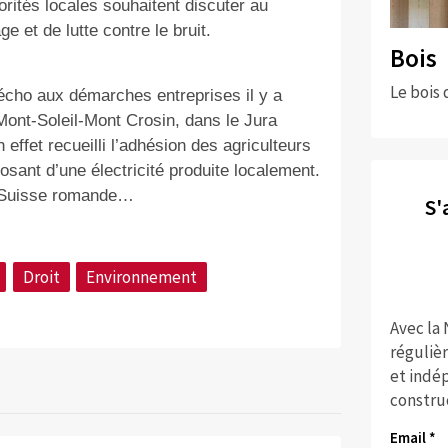
orités locales souhaitent discuter au
 et de lutte contre le bruit.
Bois
Le bois 
 écho aux démarches entreprises il y a
Mont-Soleil-Mont Crosin, dans le Jura
effet recueilli l’adhésion des agriculteurs
posant d’une électricité produite localement.
n Suisse romande…
S'
Droit
Environnement
Avec la
réguliè
et indép
constru
Email *