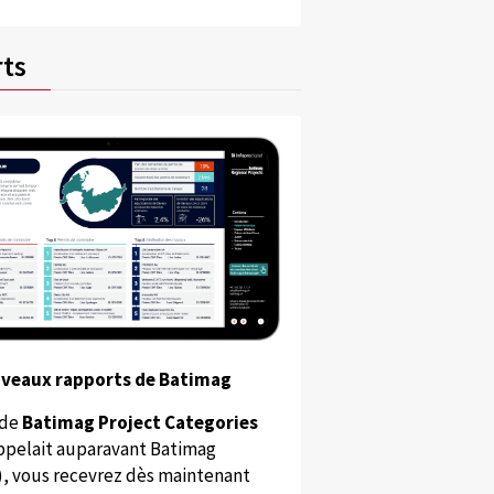
ts
uveaux rapports de Batimag
 de
Batimag Project Categories
appelait auparavant Batimag
), vous recevrez dès maintenant