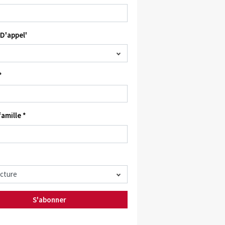
D'appel'
*
amille *
S'abonner