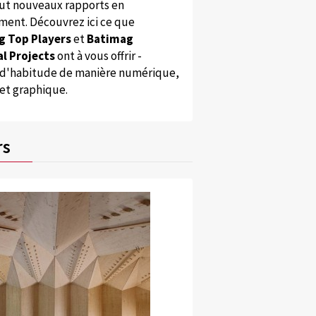
ut nouveaux rapports en
ent. Découvrez ici ce que
g Top Players
et
Batimag
l Projects
ont à vous offrir -
'habitude de manière numérique,
 et graphique.
rs