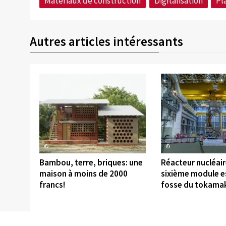
Matériaux de construction
Digitalisation
Pl
Autres articles intéressants
©
©
Bambou, terre, briques: une
Réacteur nucléaire
maison à moins de 2000
sixième module es
francs!
fosse du tokama