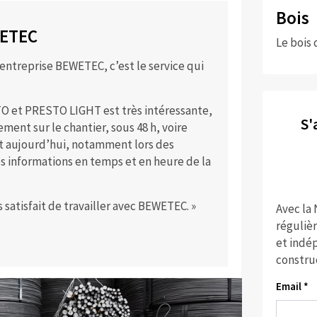
Bois
WETEC
Le bois 
’entreprise BEWETEC, c’est le ser­vice qui
TO et PRESTO LIGHT est très intéres­sante,
S'
ment sur le chantier, sous 48 h, voire
t aujourd’hui, notam­ment lors des
es informations en temps et en heure de la
s satisfait de travailler avec BEWETEC. »
Avec la
réguliè
et indép
constru
Email *