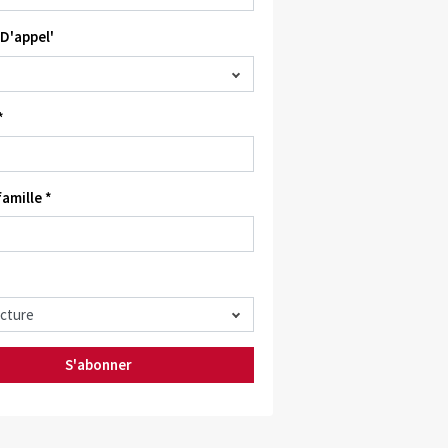
D'appel'
*
amille *
S'abonner
ec