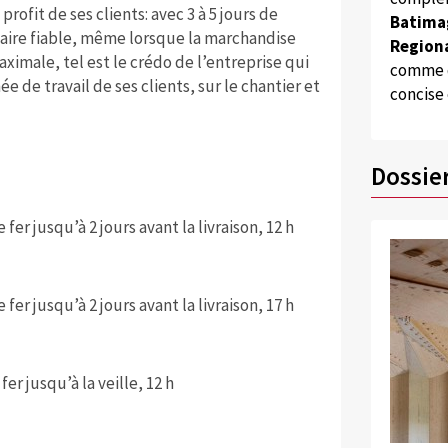
ofit de ses clients: avec 3 à 5 jours de
Batima
enaire fiable, même lorsque la marchandise
Regiona
aximale, tel est le crédo de l’entreprise qui
comme d
ée de travail de ses clients, sur le chantier et
concise
Dossie
 fer jusqu’à 2 jours avant la livraison, 12 h
 fer jusqu’à 2 jours avant la livraison, 17 h
fer jusqu’à la veille, 12 h