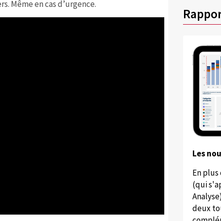
ers. Même en cas d’urgence.
Rappor
Les no
En plus
(qui s'
Analyse
deux to
complém