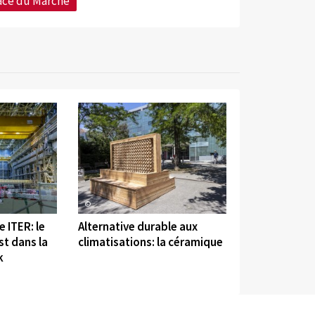
ace du Marché
©
 ITER: le
Alternative durable aux
t dans la
climatisations: la céramique
k