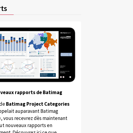
ts
uveaux rapports de Batimag
 de
Batimag Project Categories
appelait auparavant Batimag
), vous recevrez dès maintenant
ut nouveaux rapports en
ent. Découvrez ici ce que