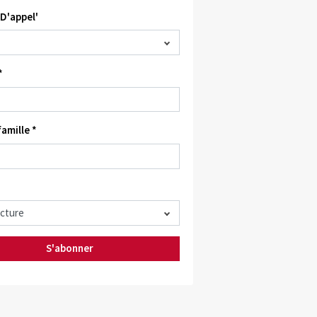
D'appel'
*
amille *
S'abonner