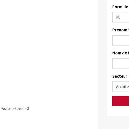
Formule 
n
Prénom 
Nom de f
Secteur
&start=0&rel=0