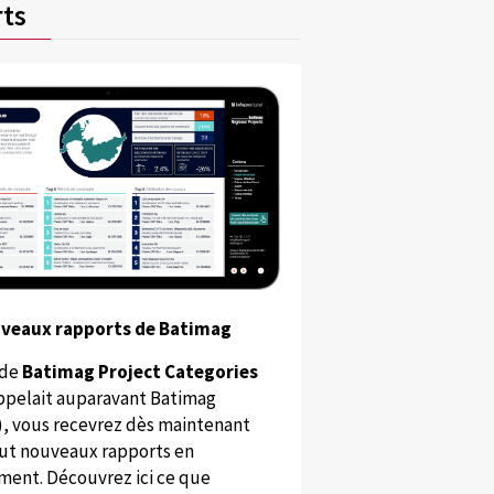
ts
uveaux rapports de Batimag
 de
Batimag Project Categories
appelait auparavant Batimag
), vous recevrez dès maintenant
ut nouveaux rapports en
ent. Découvrez ici ce que