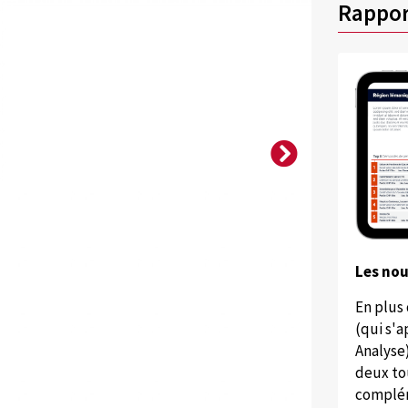
Rappor
Les no
En plus
(qui s'
Analyse
deux to
complém