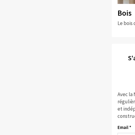
Bois
Le bois 
S'
Avec la
réguliè
et indép
constru
Email *