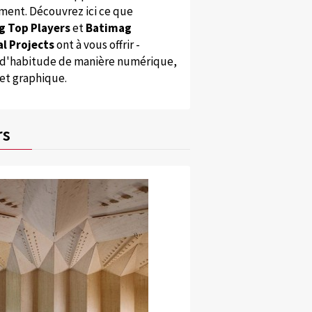
ent. Découvrez ici ce que
g Top Players
et
Batimag
l Projects
ont à vous offrir -
'habitude de manière numérique,
 et graphique.
rs