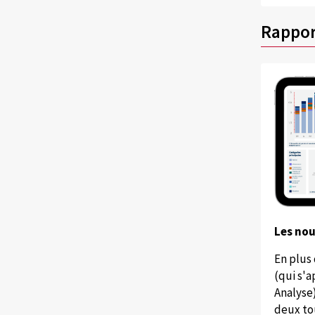
Rappor
Les no
En plus
(qui s'
Analyse
deux to