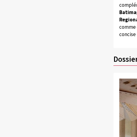
complém
Batima
Regiona
comme d
concise
Dossie