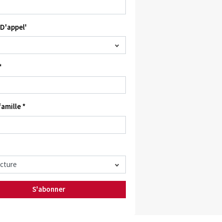
D'appel'
*
amille *
S'abonner