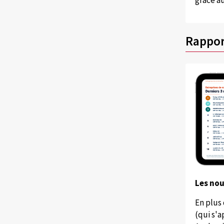
grâce au
Rappor
Les no
En plus
(qui s'