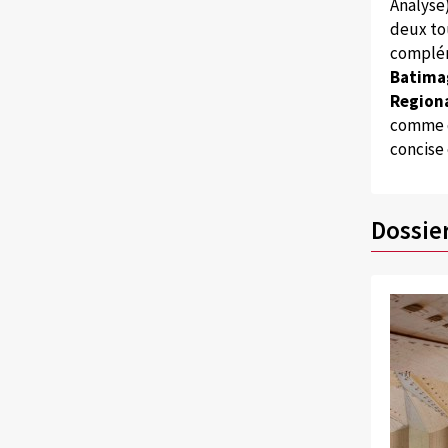
Analyse
deux to
complém
Batima
Regiona
comme d
concise
Dossie