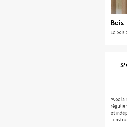
Bois
Le bois 
S'
Avec la
réguliè
et indép
constru