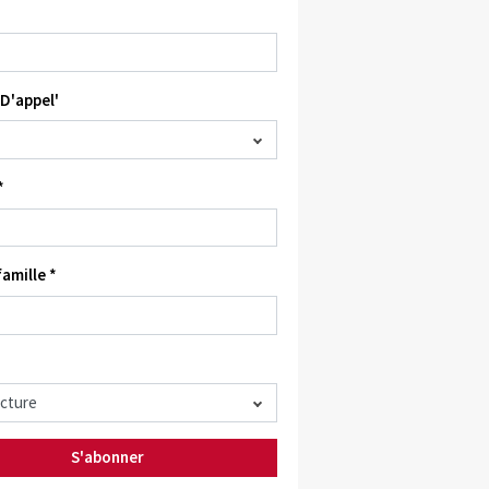
D'appel'
*
amille *
S'abonner