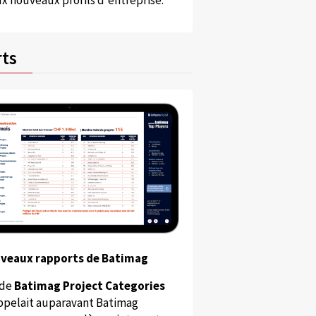
x nouveaux profils d'entreprise.
ts
uveaux rapports de Batimag
 de
Batimag Project Categories
appelait auparavant Batimag