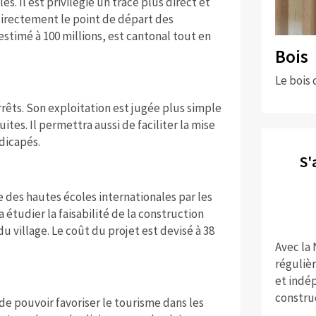
s. Il est privilégié un tracé plus direct et
directement le point de départ des
stimé à 100 millions, est cantonal tout en
Bois
Le bois 
rêts. Son exploitation est jugée plus simple
tes. Il permettra aussi de faciliter la mise
dicapés.
S'
 des hautes écoles internationales par les
a étudier la faisabilité de la construction
du village. Le coût du projet est devisé à 38
Avec la
réguliè
et indép
constru
e pouvoir favoriser le tourisme dans les