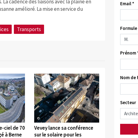
. La cadence des liaisons avec la plaine en
Email *
sanne amélioré. La mise en service du
Formule 
ices
Transports
Prénom 
Nom de f
Secteur
©
-ciel de 70
Vevey lance sa conférence
gé à Berne
sur le solaire pour les