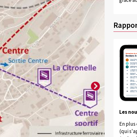
grâce au
Rappor
Les no
En plus
(qui s'