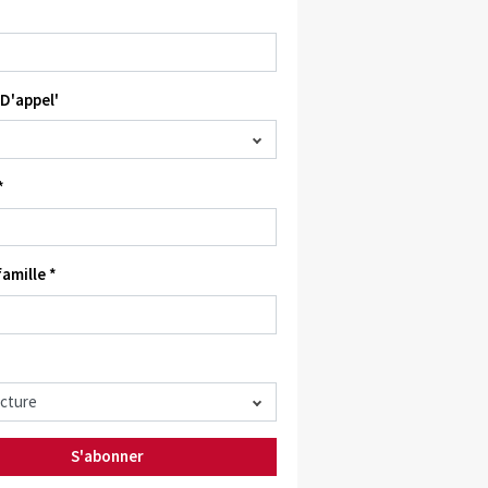
D'appel'
*
amille *
S'abonner