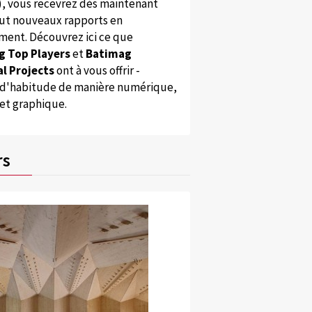
), vous recevrez dès maintenant
ut nouveaux rapports en
ent. Découvrez ici ce que
g Top Players
et
Batimag
l Projects
ont à vous offrir -
'habitude de manière numérique,
 et graphique.
nie ferroviaire Aigle-Leysin
n souterraine du train et du funiculaire, Leysin-Centre abritera aussi des 
rs