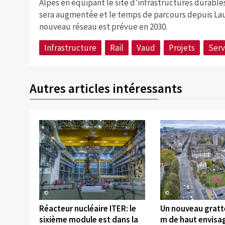
Alpes en équipant le site d’infrastructures durables
sera augmentée et le temps de parcours depuis Lau
nouveau réseau est prévue en 2030.
Infrastructure
Rail
Vaud
Projets
Serv
Autres articles intéressants
©
©
Réacteur nucléaire ITER: le
Un nouveau gratte
sixième module est dans la
m de haut envisa