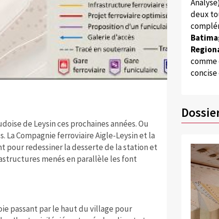
Analyse
deux to
complém
Batima
Regiona
comme d
concise
Quelle: Compag
Future jonctio
Dossie
audoise de Leysin ces prochaines années. Ou
 La Compagnie ferroviaire Aigle-Leysin et la
 pour redessiner la desserte de la station et
astructures menés en parallèle les font
ie passant par le haut du village pour