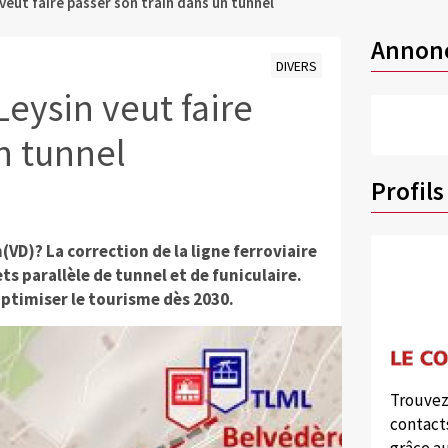
veut faire passer son train dans un tunnel
Annon
DIVERS
Leysin veut faire
n tunnel
Profils
(VD)? La correction de la ligne ferroviaire
ts parallèle de tunnel et de funiculaire.
ptimiser le tourisme dès 2030.
Trouvez
contacts