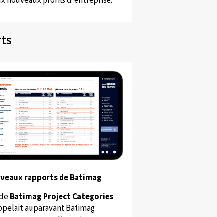
x nouveaux profils d'entreprise.
ts
uveaux rapports de Batimag
 de
Batimag Project Categories
appelait auparavant Batimag