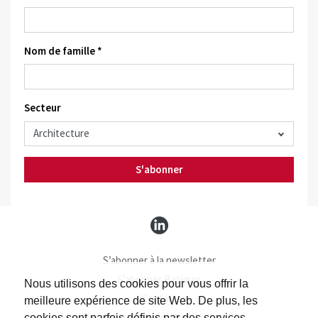
Nom de famille *
Secteur
S'abonner
S’abonner à la newsletter
S’abonner Batimag
Nous utilisons des cookies pour vous offrir la
Contact
meilleure expérience de site Web. De plus, les
Impressum
cookies sont parfois définis par des services