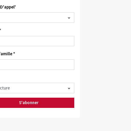
D'appel'
*
amille *
S'abonner