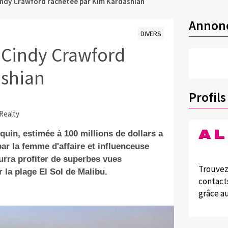
indy Crawford rachetée par Kim Kardashian
Annon
DIVERS
 Cindy Crawford
ashian
Profils
 Realty
quin, estimée à 100 millions de dollars a
par la femme d'affaire et influenceuse
urra profiter de superbes vues
Trouvez
 la plage El Sol de Malibu.
contacts
grâce au