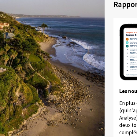
Rappor
Les no
En plus
(qui s'
Analyse
deux to
complém