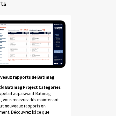
ts
uveaux rapports de Batimag
 de
Batimag Project Categories
appelait auparavant Batimag
), vous recevrez dès maintenant
ut nouveaux rapports en
ent. Découvrez ici ce que