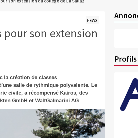
our son extension du collège de La Sallaz
Annon
NEWS
s pour son extension
Profils
c la création de classes
d'une salle de rythmique polyvalente. Le
erie civile, a récompensé Kairos, des
kten GmbH et WaltGalmarini AG .