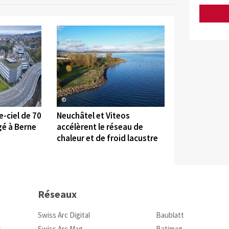
©
-ciel de 70
Neuchâtel et Viteos
gé à Berne
accélèrent le réseau de
chaleur et de froid lacustre
Réseaux
Swiss Arc Digital
Baublatt
r
Swiss Arc Mag
Batimag