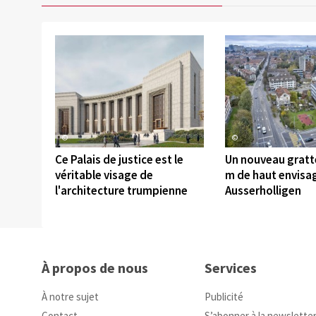
©
©
Ce Palais de justice est le
Un nouveau gratte
véritable visage de
m de haut envisa
l'architecture trumpienne
Ausserholligen
À propos de nous
Services
À notre sujet
Publicité
Contact
S’abonner à la newslette