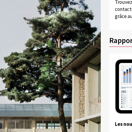
Trouvez
contacts
grâce au
Rappor
Les no