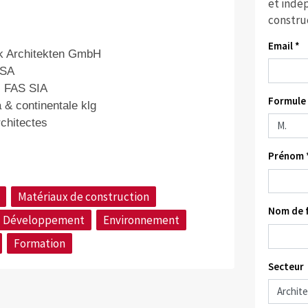
et indép
constru
Email *
k Architekten GmbH
 SA
s FAS SIA
Formule 
 & continentale klg
chitectes
Prénom 
Matériaux de construction
Nom de f
Développement
Environnement
Formation
Secteur