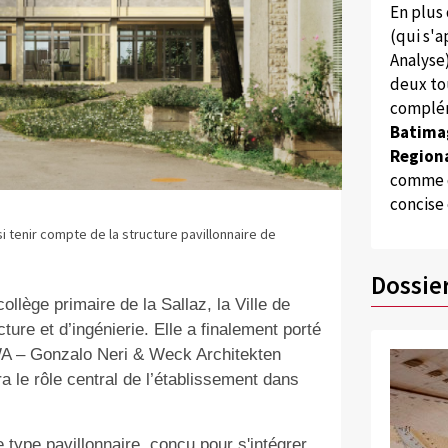
En plus
(qui s'
Analyse
deux to
complém
Batima
Regiona
comme d
concise
si tenir compte de la structure pavillonnaire de
Dossie
lège primaire de la Sallaz, la Ville de
ure et d’ingénierie. Elle a finalement porté
WA – Gonzalo Neri & Weck Architekten
 le rôle central de l’établissement dans
 type pavillonnaire, conçu pour s'intégrer