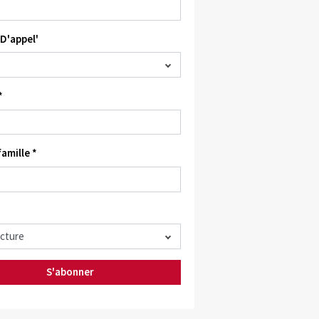
D'appel'
*
amille *
S'abonner