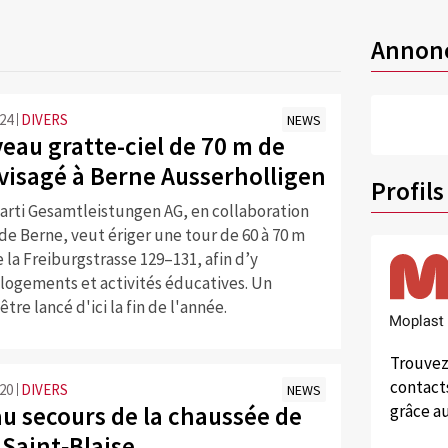
Annon
:24
DIVERS
NEWS
eau gratte-ciel de 70 m de
visagé à Berne Ausserholligen
Profils
Marti Gesamtleistungen AG, en collaboration
e de Berne, veut ériger une tour de 60 à 70 m
de la Freiburgstrasse 129–131, afin d’y
logements et activités éducatives. Un
tre lancé d'ici la fin de l'année.
Trouvez
contacts
:20
DIVERS
NEWS
au secours de la chaussée de
grâce au
 Saint‑Blaise