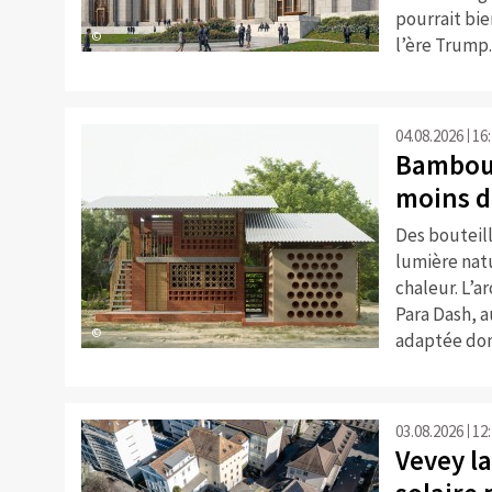
pourrait bie
©
l’ère Trump.
04.08.2026
16
Bambou,
moins d
Des bouteil
lumière natu
chaleur. L’a
Para Dash, 
©
adaptée dont
03.08.2026
12
Vevey la