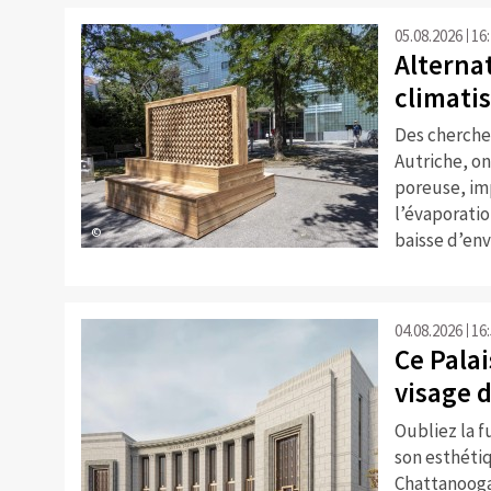
05.08.2026
16
Alterna
climati
Des cherche
Autriche, o
poreuse, imp
l’évaporatio
©
baisse d’env
04.08.2026
16
Ce Palai
visage 
Oubliez la f
son esthétiq
Chattanooga