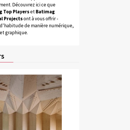
ent. Découvrez ici ce que
g Top Players
et
Batimag
l Projects
ont à vous offrir -
'habitude de manière numérique,
 et graphique.
rs