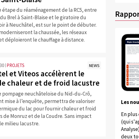
 étape du réaménagement de la RC5, entre
Rappor
 du Brel à Saint‑Blaise et le giratoire du
ir à Neuchâtel, est sur le point de débuter.
 moderniseront la chaussée, les réseaux
et déploieront le chauffage à distance.
:30
PROJETS
NEWS
l et Viteos accélèrent le
e chaleur et de froid lacustre
de pompage neuchâteloise du Nid‑du‑Crô,
t mise à l’enquête, permettra de valoriser
Les no
ermique du lac pour fournir chaleur et froid
En plus
rs de Monruz et de la Coudre. Sans impact
(qui s'
le milieu lacustre.
Analyse
deux to