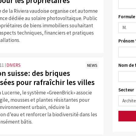
pour les propriétaires
de la Riviera vaudoise organise cet automne
Formule 
nce dédiée au solaire photovoltaïque. Public
ropriétaires de biens immobiliers souhaitant
s aspects techniques, financiers et pratiques
allations.
Prénom 
:11
DIVERS
Nom de f
NEWS
n suisse: des briques
sées pour rafraîchir les villes
Secteur
 Lucerne, le système «GreenBrick» associe
gile, mousses et plantes résistantes pour
’environnement urbain, réduire la
 d’eau et renforcer la biodiversité dans les
ensément bâtis.