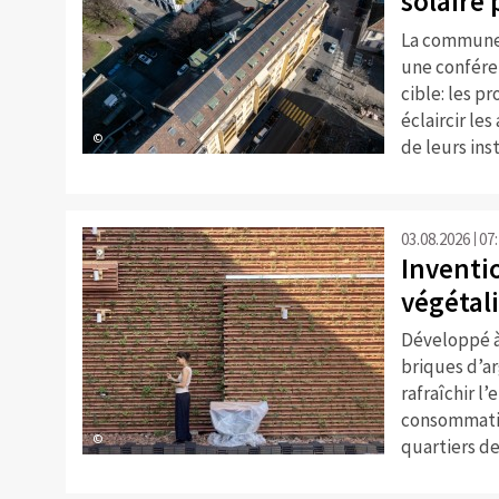
solaire 
La commune 
une confére
cible: les p
éclaircir le
©
de leurs inst
03.08.2026
07
Inventio
végétali
Développé à
briques d’ar
rafraîchir l
consommation
©
quartiers d