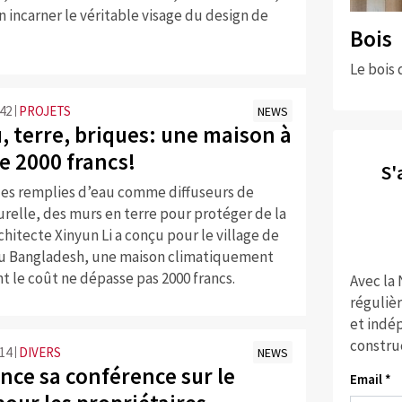
n incarner le véritable visage du design de
Bois
Le bois 
:42
PROJETS
NEWS
 terre, briques: une maison à
e 2000 francs!
S'
les remplies d’eau comme diffuseurs de
relle, des murs en terre pour protéger de la
rchitecte Xinyun Li a conçu pour le village de
au Bangladesh, une maison climatiquement
 le coût ne dépasse pas 2000 francs.
Avec la
réguliè
et indép
constru
:14
DIVERS
NEWS
nce sa conférence sur le
Email *