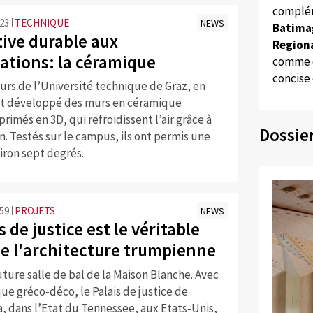
complém
:23
TECHNIQUE
NEWS
Batima
tive durable aux
Regiona
sations: la céramique
comme d
concise
urs de l’Université technique de Graz, en
nt développé des murs en céramique
rimés en 3D, qui refroidissent l’air grâce à
Dossie
n. Testés sur le campus, ils ont permis une
iron sept degrés.
:59
PROJETS
NEWS
s de justice est le véritable
de l'architecture trumpienne
uture salle de bal de la Maison Blanche. Avec
ue gréco‑déco, le Palais de justice de
, dans l’Etat du Tennessee, aux Etats‑Unis,