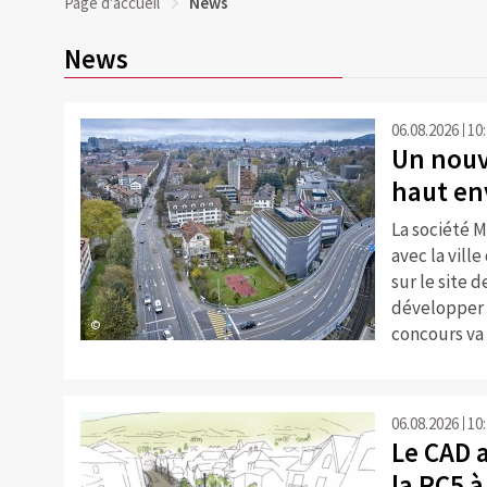
Page d'accueil
News
News
06.08.2026
10
Un nouv
haut en
La société 
avec la vill
sur le site 
développer 
©
concours va ê
06.08.2026
10
Le CAD 
la RC5 à