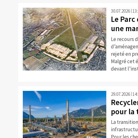
30.07.2026
13
Le Parc
une man
Le recours d
d’aménageme
rejeté en pr
Malgré cet é
©
devant l’ins
29.07.2026
14
Recycler
pour la
La transitio
infrastructu
Pour les che