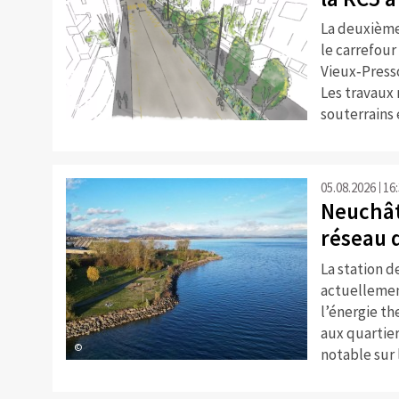
La deuxième
le carrefour
Vieux‑Presso
Les travaux
©
souterrains 
05.08.2026
16
Neuchâte
réseau d
La station 
actuellemen
l’énergie th
aux quartie
©
notable sur 