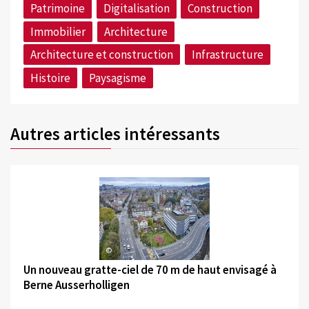
Patrimoine
Digitalisation
Construction
Immobilier
Architecture
Architecture et construction
Infrastructure
Histoire
Paysagisme
Autres articles intéressants
©
Un nouveau gratte-ciel de 70 m de haut envisagé à
Berne Ausserholligen