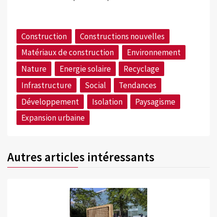
Construction
Constructions nouvelles
Matériaux de construction
Environnement
Nature
Energie solaire
Recyclage
Infrastructure
Social
Tendances
Développement
Isolation
Paysagisme
Expansion urbaine
Autres articles intéressants