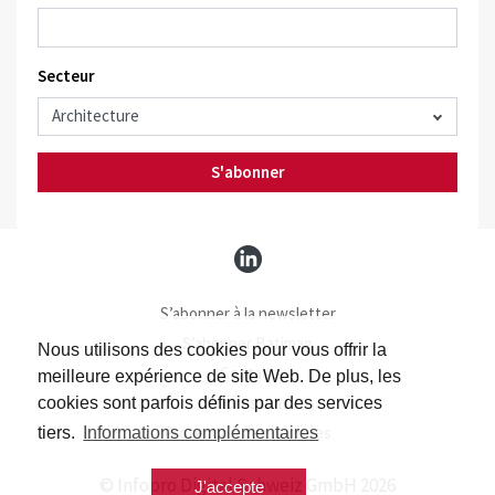
Secteur
S'abonner
S’abonner à la newsletter
S’abonner Batimag
Nous utilisons des cookies pour vous offrir la
Contact
meilleure expérience de site Web. De plus, les
Impressum
cookies sont parfois définis par des services
Protection des données
tiers.
Informations complémentaires
© Infopro Digital Schweiz GmbH 2026
J'accepte