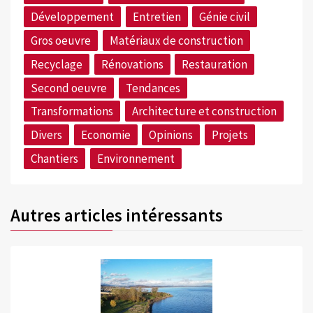
Développement
Entretien
Génie civil
Gros oeuvre
Matériaux de construction
Recyclage
Rénovations
Restauration
Second oeuvre
Tendances
Transformations
Architecture et construction
Divers
Economie
Opinions
Projets
Chantiers
Environnement
Autres articles intéressants