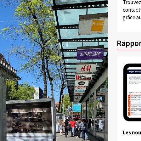
Trouvez
contacts
grâce au
Rappor
Les no