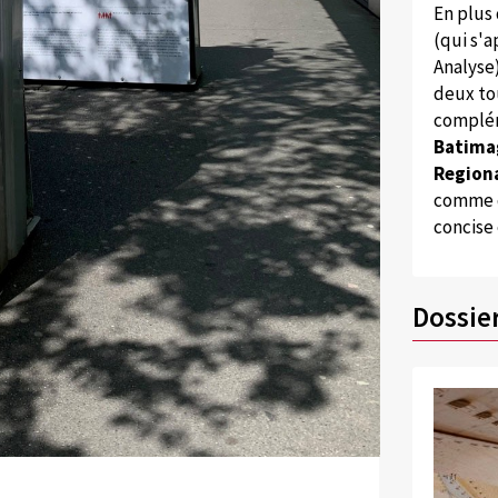
En plus
(qui s'
Analyse
deux to
complém
Batima
Regiona
comme d
concise
Dossie