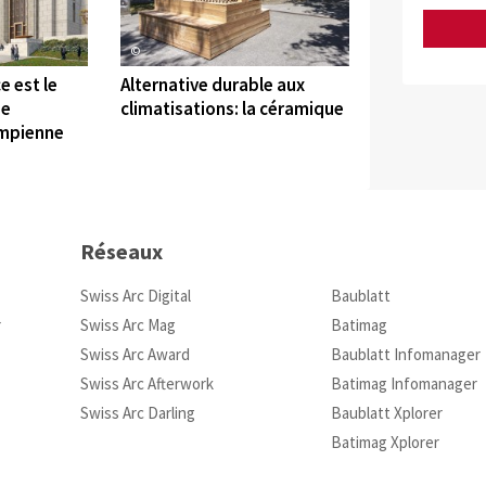
©
e est le
Alternative durable aux
de
climatisations: la céramique
umpienne
Réseaux
Swiss Arc Digital
Baublatt
r
Swiss Arc Mag
Batimag
Swiss Arc Award
Baublatt Infomanager
Swiss Arc Afterwork
Batimag Infomanager
Swiss Arc Darling
Baublatt Xplorer
Batimag Xplorer