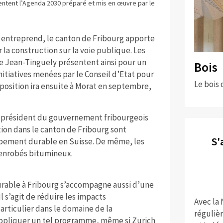
entent l’Agenda 2030 préparé et mis en œuvre par le
l entreprend, le canton de Fribourg apporte
a construction sur la voie publique. Les
ace Jean-Tinguely présentent ainsi pour un
Bois
itiatives menées par le Conseil d’Etat pour
Le bois 
position ira ensuite à Morat en septembre,
 le président du gouvernement fribourgeois
tion dans le canton de Fribourg sont
S'
ppement durable en Suisse. De même, les
s enrobés bitumineux.
rable à Fribourg s’accompagne aussi d’une
Il s’agit de réduire les impacts
Avec la
rticulier dans le domaine de la
réguliè
 appliquer un tel programme, même si Zurich