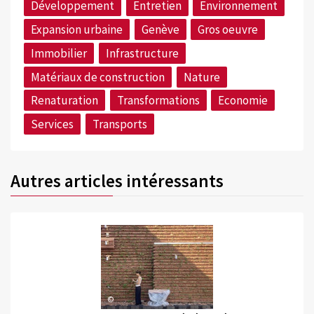
Développement
Entretien
Environnement
Expansion urbaine
Genève
Gros oeuvre
Immobilier
Infrastructure
Matériaux de construction
Nature
Renaturation
Transformations
Economie
Services
Transports
Autres articles intéressants
©