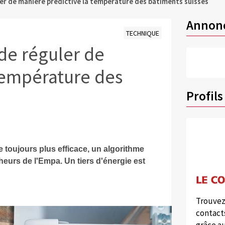
er de manière prédictive la température des bâtiments suisses
Annon
TECHNIQUE
de réguler de
température des
Profils
 toujours plus efficace, un algorithme
urs de l'Empa. Un tiers d'énergie est
Trouvez
contacts