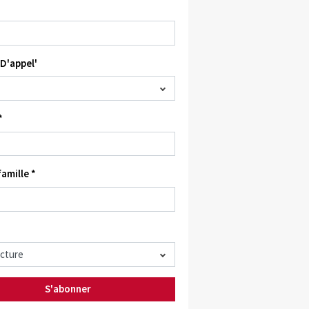
D'appel'
*
amille *
S'abonner