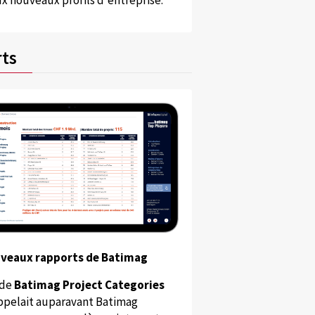
x nouveaux profils d'entreprise.
ts
uveaux rapports de Batimag
 de
Batimag Project Categories
appelait auparavant Batimag