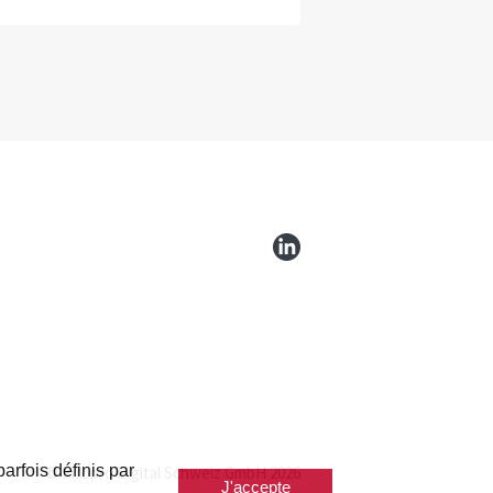
arfois définis par
© Infopro Digital Schweiz GmbH 2026
J'accepte