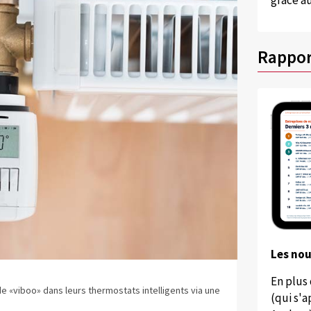
grâce au
Rappor
Les no
En plus
e «viboo» dans leurs thermostats intelligents via une
(qui s'