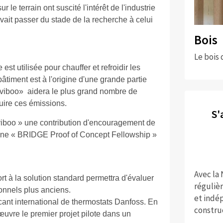
le terrain ont suscité l'intérêt de l'industrie
vait passer du stade de la recherche à celui
Bois
Le bois 
st utilisée pour chauffer et refroidir les
âtiment est à l'origine d'une grande partie
viboo» aidera le plus grand nombre de
uire ces émissions.
S'
viboo » une contribution d'encouragement de
 une « BRIDGE Proof of Concept Fellowship »
Avec la
ort à la solution standard permettra d'évaluer
réguliè
ionnels plus anciens.
et indép
icant international de thermostats Danfoss. En
constru
œuvre le premier projet pilote dans un