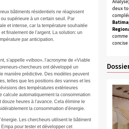
Analyse
deux to
reux bâtiments résidentiels ne réagissent
complém
 ou supérieure à un certain seuil. Par
Batima
tale et intense, car la température souhaitée
Regiona
e et finalement de l'argent. La solution: un
comme d
empérature par anticipation.
concise
nt, s'appelle «viboo», l'acronyme de «Viable
Dossie
epreneurs-chercheurs ont développé un
 de manière prédictive. Des modèles peuvent
, telles que les positions des vannes et les
évisions des températures extérieures
thme calcule automatiquement la consommation
nt douze heures à l'avance. Cela élimine le
onsidérablement la consommation d'énergie.
nergie. Les chercheurs utilisent le bâtiment
' Empa pour tester et développer cet