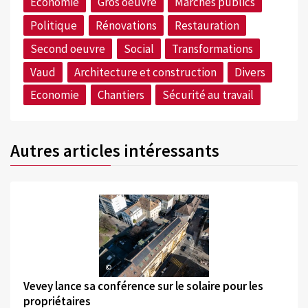
Economie
Gros oeuvre
Marchés publics
Politique
Rénovations
Restauration
Second oeuvre
Social
Transformations
Vaud
Architecture et construction
Divers
Economie
Chantiers
Sécurité au travail
Autres articles intéressants
©
Vevey lance sa conférence sur le solaire pour les
propriétaires