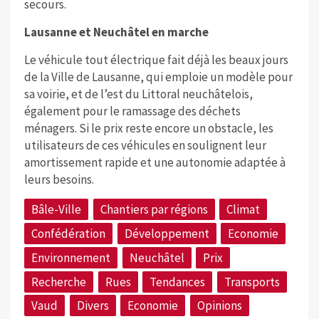
secours.
Lausanne et Neuchâtel en marche
Le véhicule tout électrique fait déjà les beaux jours
de la Ville de Lausanne, qui emploie un modèle pour
sa voirie, et de l’est du Littoral neuchâtelois,
également pour le ramassage des déchets
ménagers. Si le prix reste encore un obstacle, les
utilisateurs de ces véhicules en soulignent leur
amortissement rapide et une autonomie adaptée à
leurs besoins.
Bâle-Ville
Chantiers par régions
Climat
Confédération
Développement
Economie
Environnement
Neuchâtel
Prix
Recherche
Rues
Tendances
Transports
Vaud
Divers
Economie
Opinions