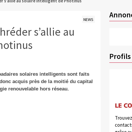
r s’allie au solaire intelligent de Photinus
Annon
NEWS
hréder s’allie au
Photinus
Profils
daires solaires intelligents sont faits
donc acquis près de la moitié du capital
gie renouvelable hors réseau.
Trouvez
contacts