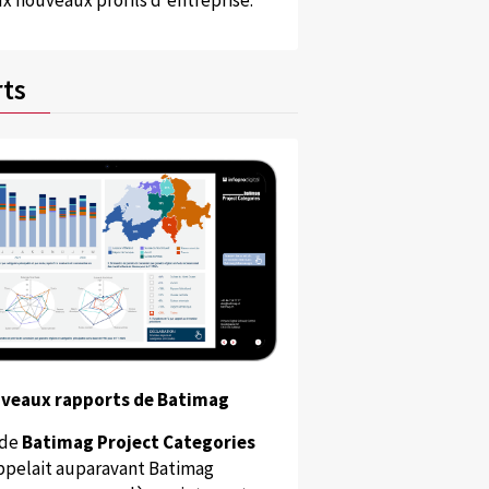
x nouveaux profils d'entreprise.
ts
uveaux rapports de Batimag
 de
Batimag Project Categories
appelait auparavant Batimag