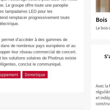
one. Le groupe offre toute une panoplie
es lampadaires LED pour les
 entend remplacer progressivement toute
Bois
électrique.
Le bois 
 lui permet d’accéder à des gammes de
és dans de nombreux pays européens et au
lopper leur réseau commercial de concert.
S'
t les solutions solaires de Photinus existe
telligentes, conclut le communiqué.
loppement
Domotique
Avec la
réguliè
et indép
constru