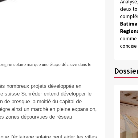
Analyse
deux to
complém
Batima
Regiona
comme d
concise
origine solaire marque une étape décisive dans le
Dossie
très nombreux projets développés en
upe suisse Schréder entend développer le
on de presque la moitié du capital de
intègre ainsi un marché en pleine expansion,
des zones dépourvues de réseau
 l’éclairage solaire peut aider les villes