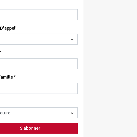
D'appel'
*
amille *
S'abonner