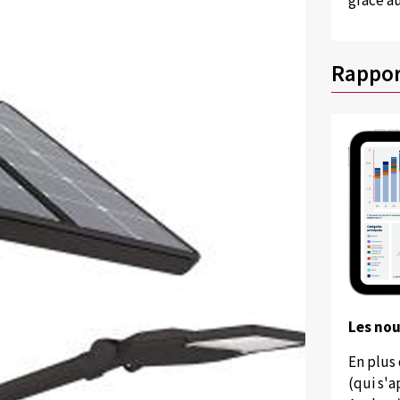
grâce au
Rappor
Les no
En plus
(qui s'