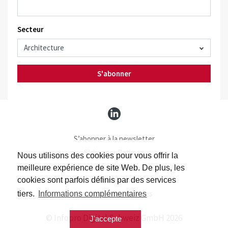
Secteur
S'abonner
S’abonner à la newsletter
S’abonner Batimag
Nous utilisons des cookies pour vous offrir la
Contact
meilleure expérience de site Web. De plus, les
Impressum
cookies sont parfois définis par des services
Protection des données
tiers.
Informations complémentaires
© Infopro Digital Schweiz GmbH 2026
J'accepte