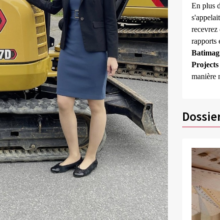
En plus 
s'appela
recevrez
rapports
Batimag
Projects
manière 
Dossie