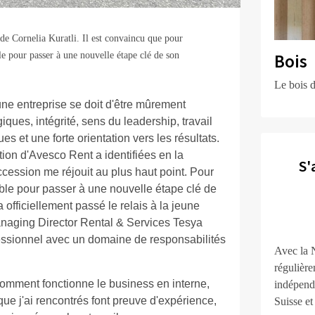
de Cornelia Kuratli. Il est convaincu que pour
Bois
le pour passer à une nouvelle étape clé de son
Le bois d
une entreprise se doit d'être mûrement
iques, intégrité, sens du leadership, travail
s et une forte orientation vers les résultats.
tion d'Avesco Rent a identifiées en la
S'
ccession me réjouit au plus haut point. Pour
able pour passer à une nouvelle étape clé de
officiellement passé le relais à la jeune
Managing Director Rental & Services Tesya
essionnel avec un domaine de responsabilités
Avec la 
régulière
comment fonctionne le business en interne,
indépenda
que j'ai rencontrés font preuve d'expérience,
Suisse et