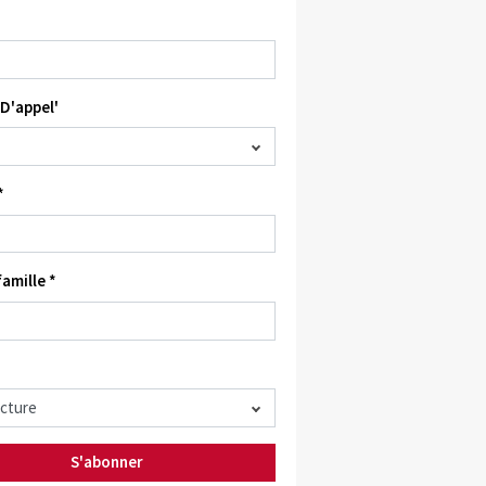
D'appel'
*
amille *
S'abonner