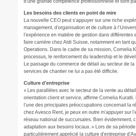
d'une grande compétence professionnelle et sont pass
Les besoins des clients en point de mire
La nouvelle CEO peut s'appuyer sur une riche expéri
management, d'organisation et de culture à l’Universi
l'expérience en matière de gestion dans différentes e
faire carrière chez Aldi Suisse, notamment en tant q
Operations. Dans le cadre de sa mission, Cornelia Kur
processus, le renforcement du leadership et le dév
Le passage du commerce de détail au secteur de la 
services de chantier ne lui a pas été difficile.
Culture d'entreprise
« Les parallèles avec le secteur de la vente au déta
orientation client et service, affirme Cornelia Kuratli
l'une des principales préoccupations concernait la réa
chez Avesco Rent, je peux en outre m'appuyer sur l'
réseau national de succursales. Bien évidemment, ce
adaptation aux besoins locaux. » Lors de sa période 
particulièrement apprécié la culture d'entreprise d