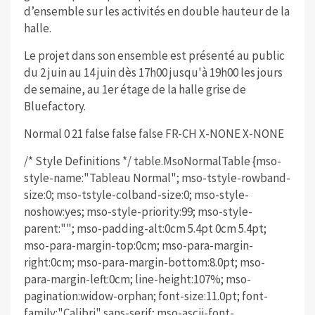
d’ensemble sur les activités en double hauteur de la
halle.
Le projet dans son ensemble est présenté au public
du 2 juin au 14 juin dès 17h00 jusqu'à 19h00 les jours
de semaine, au 1er étage de la halle grise de
Bluefactory.
Normal 0 21 false false false FR-CH X-NONE X-NONE
/* Style Definitions */ table.MsoNormalTable {mso-
style-name:"Tableau Normal"; mso-tstyle-rowband-
size:0; mso-tstyle-colband-size:0; mso-style-
noshow:yes; mso-style-priority:99; mso-style-
parent:""; mso-padding-alt:0cm 5.4pt 0cm 5.4pt;
mso-para-margin-top:0cm; mso-para-margin-
right:0cm; mso-para-margin-bottom:8.0pt; mso-
para-margin-left:0cm; line-height:107%; mso-
pagination:widow-orphan; font-size:11.0pt; font-
family:"Calibri",sans-serif; mso-ascii-font-