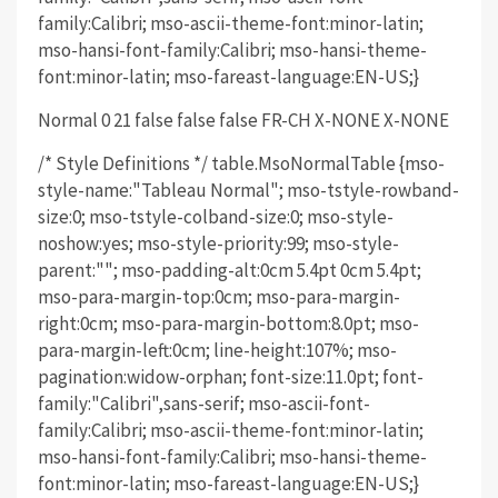
family:Calibri; mso-ascii-theme-font:minor-latin;
mso-hansi-font-family:Calibri; mso-hansi-theme-
font:minor-latin; mso-fareast-language:EN-US;}
Normal 0 21 false false false FR-CH X-NONE X-NONE
/* Style Definitions */ table.MsoNormalTable {mso-
style-name:"Tableau Normal"; mso-tstyle-rowband-
size:0; mso-tstyle-colband-size:0; mso-style-
noshow:yes; mso-style-priority:99; mso-style-
parent:""; mso-padding-alt:0cm 5.4pt 0cm 5.4pt;
mso-para-margin-top:0cm; mso-para-margin-
right:0cm; mso-para-margin-bottom:8.0pt; mso-
para-margin-left:0cm; line-height:107%; mso-
pagination:widow-orphan; font-size:11.0pt; font-
family:"Calibri",sans-serif; mso-ascii-font-
family:Calibri; mso-ascii-theme-font:minor-latin;
mso-hansi-font-family:Calibri; mso-hansi-theme-
font:minor-latin; mso-fareast-language:EN-US;}