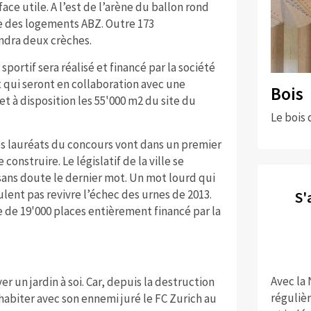
ce utile. A l’est de l’arène du ballon rond
ve des logements ABZ. Outre 173
ndra deux crèches.
sportif sera réalisé et financé par la société
 qui seront en collaboration avec une
Bois
t à disposition les 55'000 m2 du site du
Le bois 
Les lauréats du concours vont dans un premier
onstruire. Le législatif de la ville se
t sans doute le dernier mot. Un mot lourd qui
ulent pas revivre l’échec des urnes de 2013.
S'
e de 19'000 places entièrement financé par la
Avec la
r un jardin à soi. Car, depuis la destruction
réguliè
habiter avec son ennemi juré le FC Zurich au