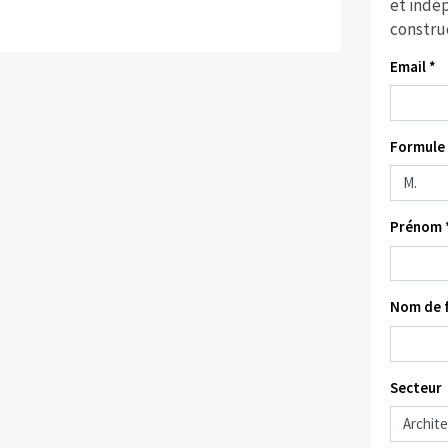
et indép
constru
Email *
Formule 
Prénom 
Nom de f
Secteur