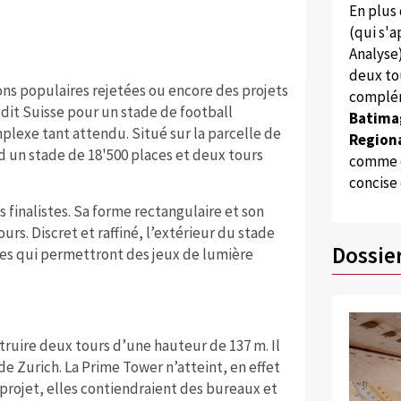
En plus
(qui s'
Analyse
deux to
ns populaires rejetées ou encore des projets
complém
dit Suisse pour un stade de football
Batima
mplexe tant attendu. Situé sur la parcelle de
Regiona
 un stade de 18'500 places et deux tours
comme d
concise
s finalistes. Sa forme rectangulaire et son
urs. Discret et raffiné, l’extérieur du stade
Dossie
res qui permettront des jeux de lumière
truire deux tours d’une hauteur de 137 m. Il
de Zurich. La Prime Tower n’atteint, en effet
projet, elles contiendraient des bureaux et