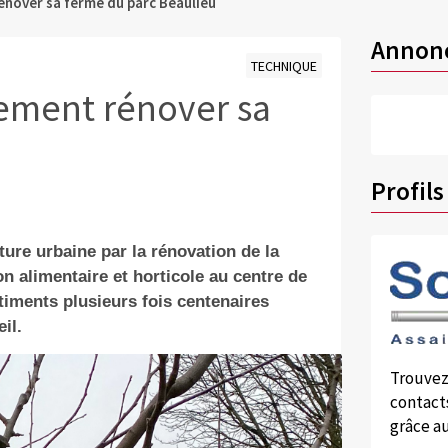
énover sa ferme du parc Beaulieu
Annon
TECHNIQUE
ement rénover sa
Profils
ture urbaine par la rénovation de la
n alimentaire et horticole au centre de
âtiments plusieurs fois centenaires
il.
Trouvez
contacts
grâce au