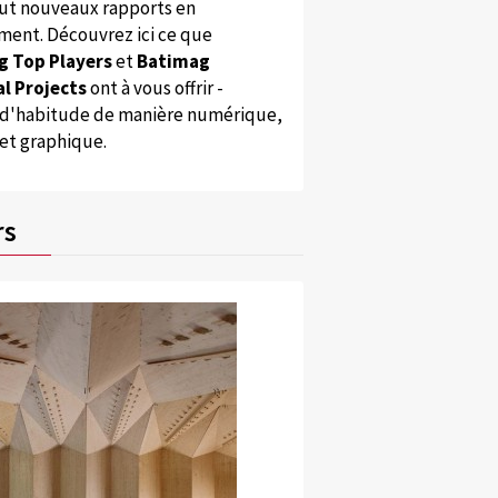
ut nouveaux rapports en
ent. Découvrez ici ce que
g Top Players
et
Batimag
l Projects
ont à vous offrir -
'habitude de manière numérique,
 et graphique.
rs