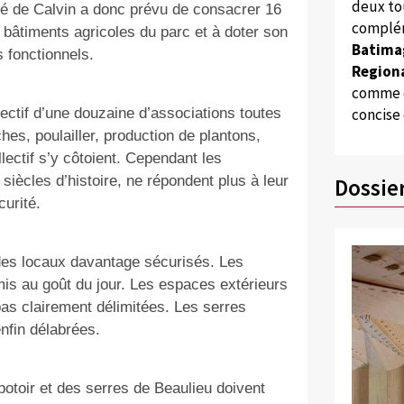
deux to
Cité de Calvin a donc prévu de consacrer 16
complém
 bâtiments agricoles du parc et à doter son
Batima
 fonctionnels.
Regiona
comme d
concise
lectif d’une douzaine d’associations toutes
hes, poulailler, production de plantons,
lectif s’y côtoient. Cependant les
 siècles d’histoire, ne répondent plus à leur
Dossie
curité.
des locaux davantage sécurisés. Les
mis au goût du jour. Les espaces extérieurs
pas clairement délimitées. Les serres
nfin délabrées.
otoir et des serres de Beaulieu doivent