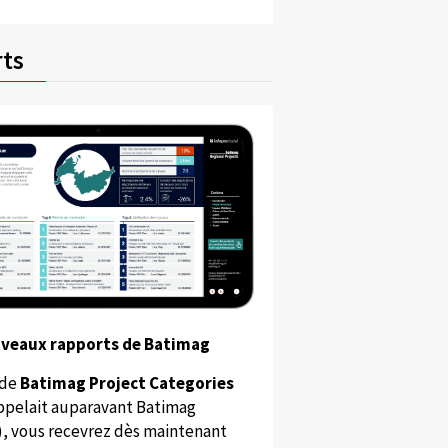
ts
uveaux rapports de Batimag
 de
Batimag Project Categories
appelait auparavant Batimag
), vous recevrez dès maintenant