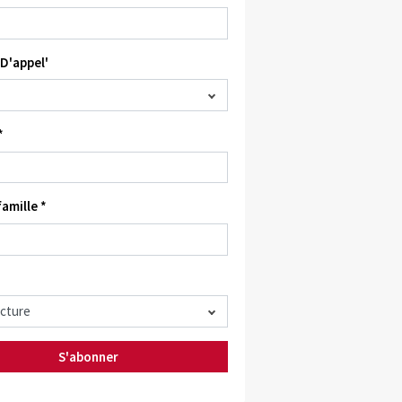
D'appel'
*
amille *
S'abonner