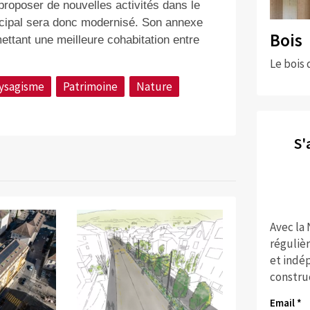
 proposer de nouvelles activités dans le
incipal sera donc modernisé. Son annexe
Bois
ttant une meilleure cohabitation entre
Le bois 
ysagisme
Patrimoine
Nature
S'
Avec la
réguliè
et indép
constru
Email *
©