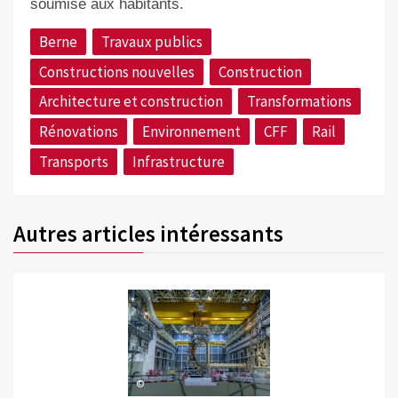
soumise aux habitants.
Berne
Travaux publics
Constructions nouvelles
Construction
Architecture et construction
Transformations
Rénovations
Environnement
CFF
Rail
Transports
Infrastructure
Autres articles intéressants
©