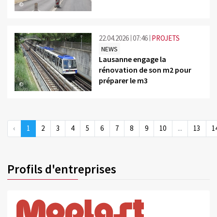
©
22.04.2026
07:46
PROJETS
NEWS
Lausanne engage la
rénovation de son m2 pour
préparer le m3
©
‹
1
2
3
4
5
6
7
8
9
10
...
13
1
Profils d'entreprises