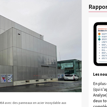
Rappor
Les no
En plus
(qui s'
Analyse
deux to
964 avec des panneaux en acier inoxydable aux
complém