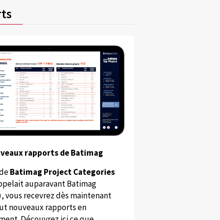
ts
uveaux rapports de Batimag
 de
Batimag Project Categories
appelait auparavant Batimag
), vous recevrez dès maintenant
ut nouveaux rapports en
ent. Découvrez ici ce que