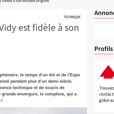
 fidèle à son modèle originel
Annon
TECHNIQUE
idy est fidèle à son
Profils
éphémère, le temps d’un été et de l'Expo
ésisté pendant plus d’un demi-siècle.
Trouvez
scence technique et de soucis de
contacts
e grande envergure, le complexe, qui a
grâce au
 !