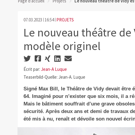
Page d'accueil
Projets
Le nouveau théâtre de Vidy est
07.03.2023
16:54
PROJETS
Le nouveau théâtre de V
modèle originel
Écrit par:
Jean-A Luque
Teaserbild-Quelle: Jean-A. Luque
Signé Max Bill, le Théâtre de Vidy devait être 
64. Imaginé pour n’exister que six mois, il a r
Mais le bâtiment souffrait d’une grave obsole
sécurité. Après deux ans et demi de travaux d
été mis à nu, renaît et dévoile son nouvel écrin