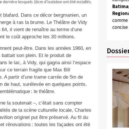
derrière lesquels 20 cm d’isolation ont été installés.
Batima
Regiona
 et blafard. Dans ce décor bergmanien, un
comme d
émerge à ras la brume. Le Théâtre de Vidy
concise
64, il vient de renaître au terme d’une
t le coût approche les 30 millions.
iennent peut-être. Dans les années 1960, en
Dossie
attait son plein. Et le produit de
ns le lac, à Vidy, qui gagna ainsi l’espace
sur ce terrain fragile que Max Bill
e. A partir d’une trame carrée de 5m de
3 m de haut, surélevée en quelques points.
emblématique : le théâtre.
ne la soutenait –, c’était sans compter
lités de la scène culturelle locale, Charles
illon originel put être préservé. Au fil du
et rénovations : toutes les façades ont été