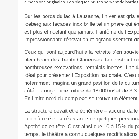
dimensions originales. Ces plaques brutes servent de bardage 
Sur les bords du lac à Lausanne, l’hiver est gris
iceberg aux façades inox brille tel un phare qui 
est plus étincelant que jamais. Fantôme de l’Expo 
impressionnante rénovation et agrandissement don
Ceux qui sont aujourd’hui à la retraite s’en souv
plein boom des Trente Glorieuses, la construction b
nombreuses excavations, remblais inertes, finit da
idéal pour présenter l’Exposition nationale. C’est 
notamment imagina un grand pavillon de la cultur
côté, il conçoit une toiture de 18 000 m² et de 3,
En limite nord du complexe se trouve un élément 
La structure devait être éphémère – aucune dalle 
l’opiniâtreté et la résistance de quelques personna
Apothéloz en tête. C’est ainsi que 10 à 15 % du pav
temps, le théâtre a connu quelques modifications 