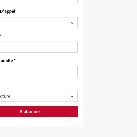
D'appel'
*
amille *
S'abonner