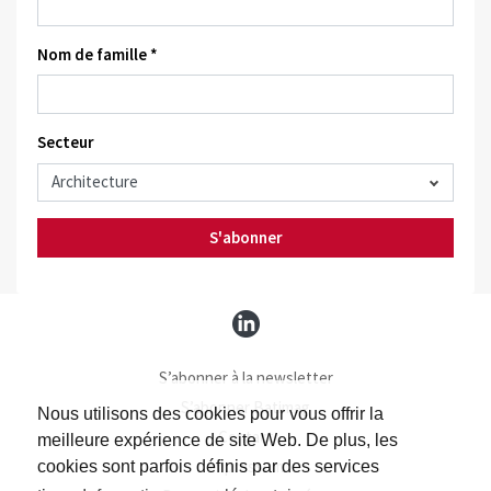
Nom de famille *
Secteur
S'abonner
S’abonner à la newsletter
S’abonner Batimag
Nous utilisons des cookies pour vous offrir la
Contact
meilleure expérience de site Web. De plus, les
Impressum
cookies sont parfois définis par des services