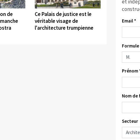
et indép
©
constru
ion de
Ce Palais de justice est le
e manche
véritable visage de
Email *
ostra
l'architecture trumpienne
Formule 
Prénom 
Nom de f
Secteur