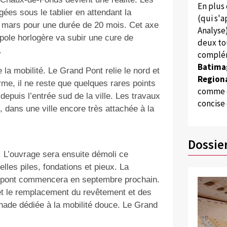
En plus
ées sous le tablier en attendant la
(qui s'
20 mars pour une durée de 20 mois. Cet axe
Analyse
opole horlogère va subir une cure de
deux to
.
complém
Batima
la mobilité. Le Grand Pont relie le nord et
Regiona
ferme, il ne reste que quelques rares points
comme d
puis l’entrée sud de la ville. Les travaux
concise
, dans une ville encore très attachée à la
Dossie
. L’ouvrage sera ensuite démoli ce
lles piles, fondations et pieux. La
du pont commencera en septembre prochain.
 et le remplacement du revêtement et des
nade dédiée à la mobilité douce. Le Grand