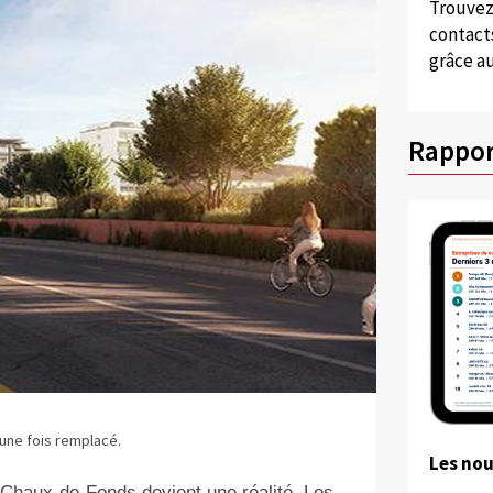
Trouvez
contacts
grâce au
Rappor
une fois remplacé.
Les no
 Chaux-de-Fonds devient une réalité. Les