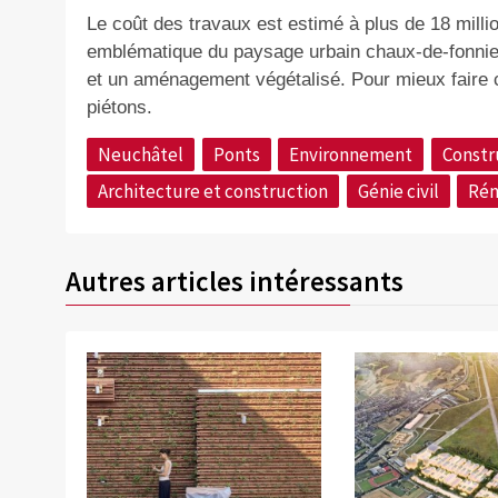
Le coût des travaux est estimé à plus de 18 milli
emblématique du paysage urbain chaux-de-fonnier
et un aménagement végétalisé. Pour mieux faire co
piétons.
Neuchâtel
Ponts
Environnement
Constr
Architecture et construction
Génie civil
Rén
Autres articles intéressants