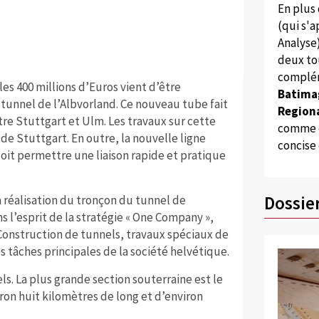
En plus
(qui s'
Analyse
deux to
complém
s 400 millions d’Euros vient d’être
Batima
tunnel de l’Albvorland. Ce nouveau tube fait
Regiona
ntre Stuttgart et Ulm. Les travaux sur cette
comme d
e Stuttgart. En outre, la nouvelle ligne
concise
it permettre une liaison rapide et pratique
Dossie
a réalisation du tronçon du tunnel de
ns l’esprit de la stratégie « One Company »,
. Construction de tunnels, travaux spéciaux de
les tâches principales de la société helvétique.
s. La plus grande section souterraine est le
ron huit kilomètres de long et d’environ