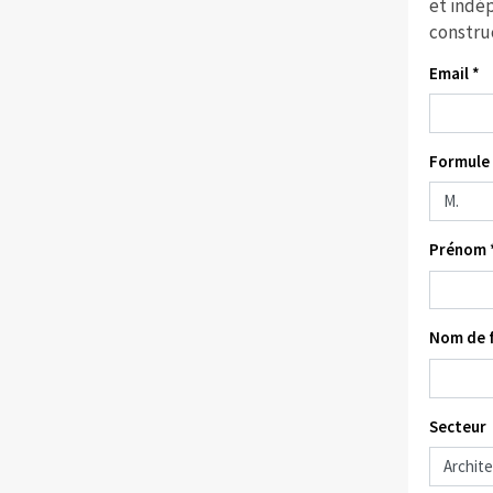
et indép
constru
Email *
Formule 
Prénom 
Nom de f
Secteur