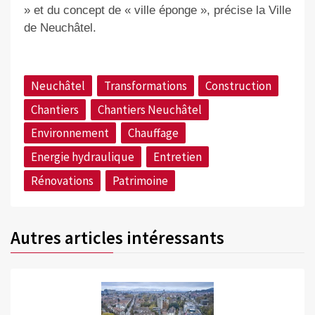
» et du concept de « ville éponge », précise la Ville
de Neuchâtel.
Neuchâtel
Transformations
Construction
Chantiers
Chantiers Neuchâtel
Environnement
Chauffage
Energie hydraulique
Entretien
Rénovations
Patrimoine
Autres articles intéressants