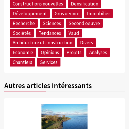
Constructions nouvelles
Densification
Développement
Gros oeuvre
Immobilier
Recherche
Sciences
Second oeuvre
Sociétés
Tendances
Vaud
Architecture et construction
Divers
Economie
Opinions
Projets
Analyses
Chantiers
Services
Autres articles intéressants