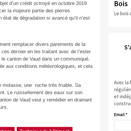
Bois
’objet d’un crédit octroyé en octobre 2019
er la majeure partie des pierres
Le bois 
 état de dégradation si avancé qu’il n’est
ement remplacer divers parements de la
S'
ces dernier en les traitant avec de l’ester
ate le canton de Vaud dans un communiqué.
able aux conditions météorologiques, et cela
Avec la
en molasse, une
roche très friable. Sa
réguliè
nent. Le ruissellement des eaux sur son
et indép
anton de Vaud veut y remédier en drainant
constru
urs.
Email *