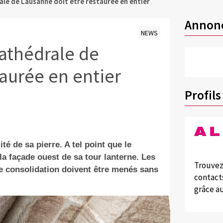
ale de Lausanne doit être restaurée en entier
Annon
NEWS
cathédrale de
taurée en entier
Profils
té de sa pierre. A tel point que le
la façade ouest de sa tour lanterne. Les
Trouvez
e consolidation doivent être menés sans
contacts
grâce au