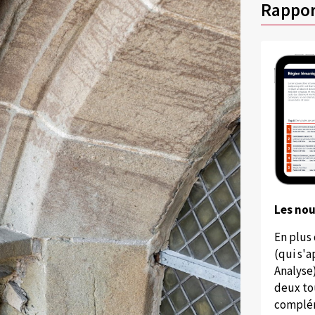
Rappor
Les no
En plus
(qui s'
Analyse
deux to
complém