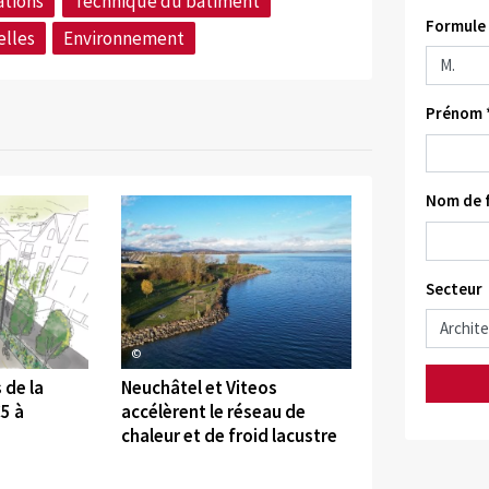
tions
Technique du bâtiment
Formule 
elles
Environnement
Prénom 
Nom de f
Secteur
©
 de la
Neuchâtel et Viteos
5 à
accélèrent le réseau de
chaleur et de froid lacustre