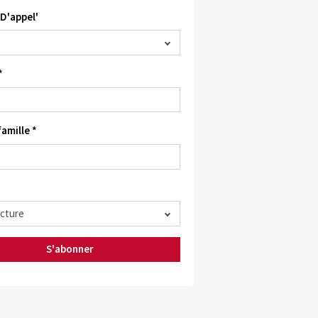
D'appel'
*
amille *
S'abonner