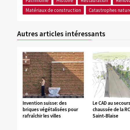
Patrimoine
Histoire
Restauration
Rénova
Matériaux de construction
Catastrophes natur
Autres articles intéressants
©
©
Invention suisse: des
Le CAD au secours
briques végétalisées pour
chaussée de la RC
rafraîchir les villes
Saint‑Blaise