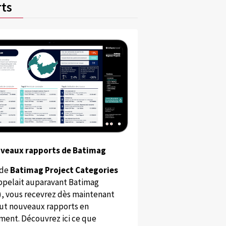
ts
uveaux rapports de Batimag
 de
Batimag Project Categories
appelait auparavant Batimag
), vous recevrez dès maintenant
ut nouveaux rapports en
ent. Découvrez ici ce que