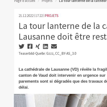
Page d'accueil
Projets
La tour lanterne de la cathédr
21.12.2022
17:22
PROJETS
La tour lanterne de la 
Lausanne doit être res
Teaserbild-Quelle: Gzzz, CC_BY-AS_3.0
La cathédrale de Lausanne (VD) révèle la fragili
canton de Vaud doit intervenir en urgence sur 
parements sont si dégradés que des travaux d
délai.