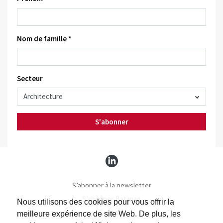
Nom de famille *
Secteur
S'abonner
S’abonner à la newsletter
S’abonner Batimag
Nous utilisons des cookies pour vous offrir la
Contact
meilleure expérience de site Web. De plus, les