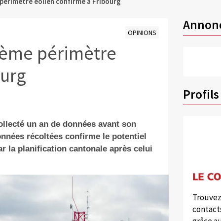
 périmètre éolien confirmé à Fribourg
Annon
OPINIONS
xième périmètre
ourg
Profils
collecté un an de données avant son
nnées récoltées confirme le potentiel
r la planification cantonale après celui
Trouvez
contacts