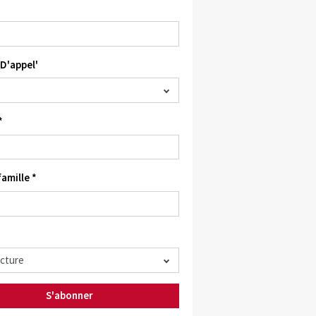
D'appel'
*
amille *
S'abonner