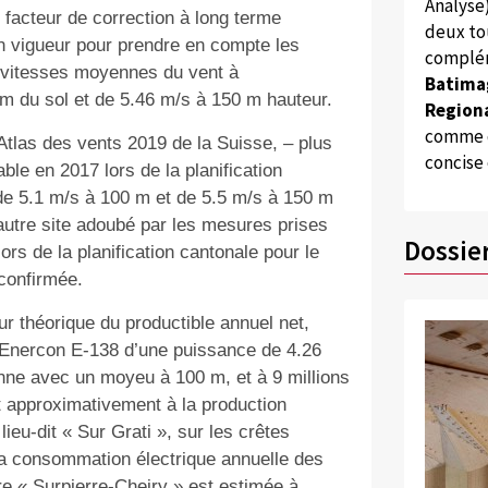
Analyse
 facteur de correction à long terme
deux to
n vigueur pour prendre en compte les
complém
s vitesses moyennes du vent à
Batima
m du sol et de 5.46 m/s à 150 m hauteur.
Regiona
comme d
Atlas des vents 2019 de la Suisse, – plus
concise
ble en 2017 lors de la planification
de 5.1 m/s à 100 m et de 5.5 m/s à 150 m
utre site adoubé par les mesures prises
Dossie
lors de la planification cantonale pour le
 confirmée.
ur théorique du productible annuel net,
e Enercon E-138 d’une puissance de 4.26
nne avec un moyeu à 100 m, et à 9 millions
 approximativement à la production
lieu-dit « Sur Grati », sur les crêtes
la consommation électrique annuelle des
 « Surpierre-Cheiry » est estimée à