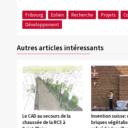
Fribourg
Eolien
Recherche
Projets
Co
Développement
Autres articles intéressants
©
©
Le CAD au secours de la
Invention suisse:
chaussée de la RC5 à
briques végétali