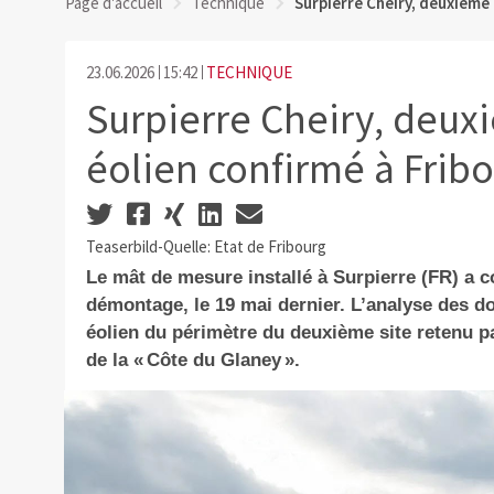
Page d'accueil
Technique
Surpierre Cheiry, deuxième
23.06.2026
15:42
TECHNIQUE
Surpierre Cheiry, deu
éolien confirmé à Frib
Teaserbild-Quelle: Etat de Fribourg
Le mât de mesure installé à Surpierre (FR) a 
démontage, le 19 mai dernier. L’analyse des do
éolien du périmètre du deuxième site retenu pa
de la « Côte du Glaney ».