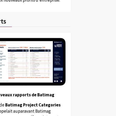
x nouveaux profils d'entreprise.
ts
uveaux rapports de Batimag
 de
Batimag Project Categories
appelait auparavant Batimag