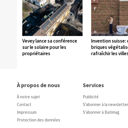
©
©
Vevey lance sa conférence
Invention suisse:
sur le solaire pour les
briques végétali
propriétaires
rafraîchir les ville
À propos de nous
Services
À notre sujet
Publicité
Contact
S’abonner à la newslette
Impressum
S’abonner à Batimag
Protection des données