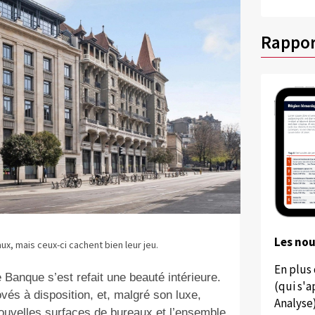
Rappor
Les no
, mais ceux-ci cachent bien leur jeu.
En plus
 Banque s’est refait une beauté intérieure.
(qui s'
vés à disposition, et, malgré son luxe,
Analyse
nouvelles surfaces de bureaux et l’ensemble