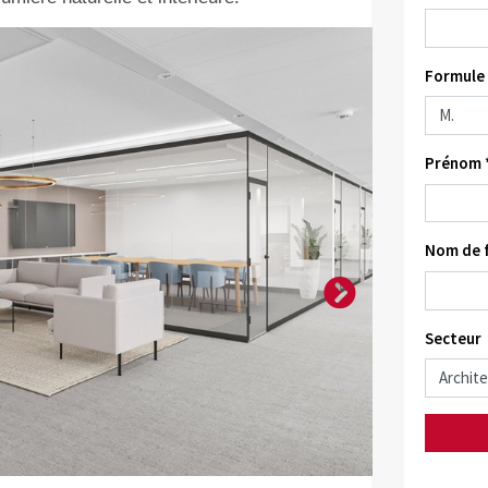
Formule 
Prénom 
Nom de f
Secteur