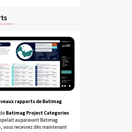
ts
uveaux rapports de Batimag
 de
Batimag Project Categories
appelait auparavant Batimag
), vous recevrez dès maintenant