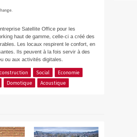
Quelle: Hôtel
change.
Le confort des
treprise Satellite Office pour les
rking haut de gamme, celle-ci a créé des
ables. Les locaux respirent le confort, en
antes. Ils peuvent à la fois servir à des
u ou aux activités digitales.
construction
Social
Economie
Domotique
Acoustique