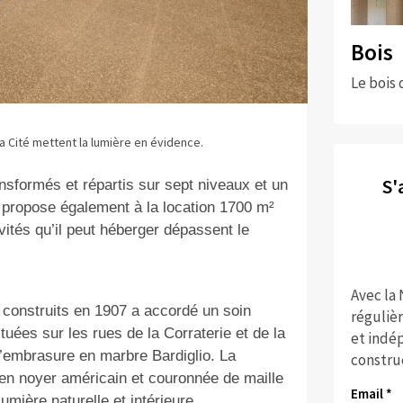
Bois
Le bois 
la Cité mettent la lumière en évidence.
S'
sformés et répartis sur sept niveaux et un
l propose également à la location 1700 m²
ivités qu’il peut héberger dépassent le
Avec la
 construits en 1907 a accordé un soin
réguliè
tuées sur les rues de la Corraterie et de la
et indép
 d’embrasure en marbre Bardiglio. La
constru
en noyer américain et couronnée de maille
Email *
umière naturelle et intérieure.