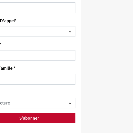
D'appel'
*
amille *
S'abonner