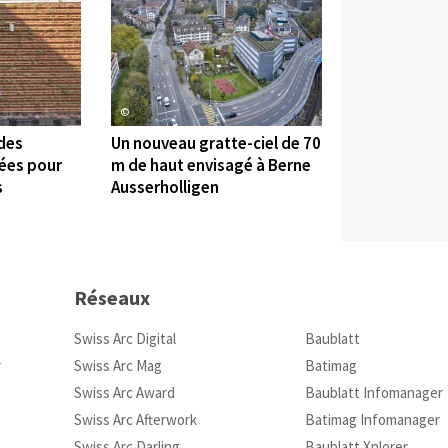
©
 des
Un nouveau gratte-ciel de 70
sées pour
m de haut envisagé à Berne
s
Ausserholligen
Réseaux
Swiss Arc Digital
Baublatt
r
Swiss Arc Mag
Batimag
Swiss Arc Award
Baublatt Infomanager
Swiss Arc Afterwork
Batimag Infomanager
Swiss Arc Darling
Baublatt Xplorer