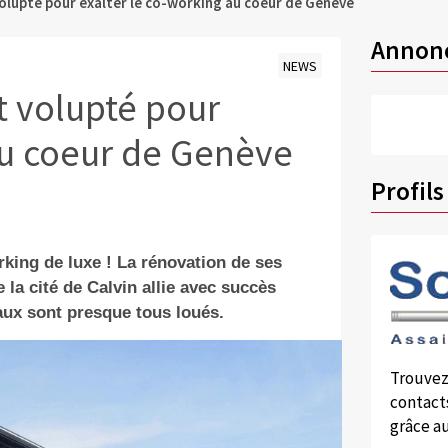
volupté pour exalter le co-working au coeur de Genève
Annon
NEWS
t volupté pour
au coeur de Genève
Profils
king de luxe ! La rénovation de ses
la cité de Calvin allie avec succès
aux sont presque tous loués.
Trouvez
contacts
grâce au