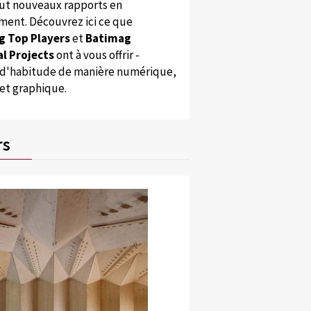
ut nouveaux rapports en
ent. Découvrez ici ce que
g Top Players
et
Batimag
l Projects
ont à vous offrir -
'habitude de manière numérique,
 et graphique.
rs