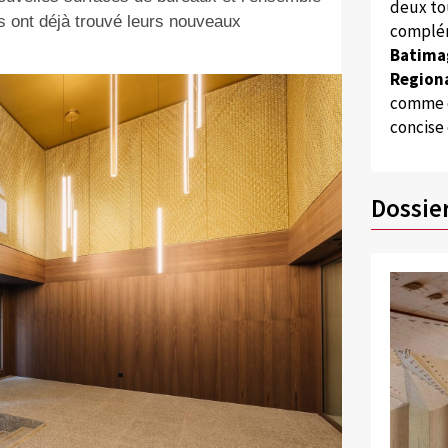
deux to
s ont déjà trouvé leurs nouveaux
complém
Batima
Regiona
comme d
concise
Dossie